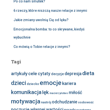
Po co nam smutek?
6 rzeczy, które niszczą nasze relacje z innymi
Jakie zmiany uwolnią Cię od lęku?
Emocjonalna bomba: to co skrywane, kiedyś
wybuchnie
Co mówią o Tobie relacje z innymi?
Tagi
dieta
artykuły
cele
cytaty
depresja
decyzje
emocje
dzieci
kariera
dziecko
komunikacja
lęk
miłość
macierzyństwo
motywacja
odchudzanie
nastrój
osobowość
poczucie własnej wartości
porady