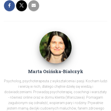
Marta Osińska-Białczyk
Psycholog, psychoterapeuta z wykształcenia i pasji. Kocham ludzi
i wierzę w nich, dlatego chętnie dzielę się wiedzą i
doświadczeniami. Prowadzę psychoterapię, coachingi i warsztaty
- również online oraz w domu klienta (Warszawa). Pomagam
zagubionym się odnaleźć, wspieram pary i rodziny. Prywatnie
jestem mamą dwójki cudownych maluchów, fanem zdrowego