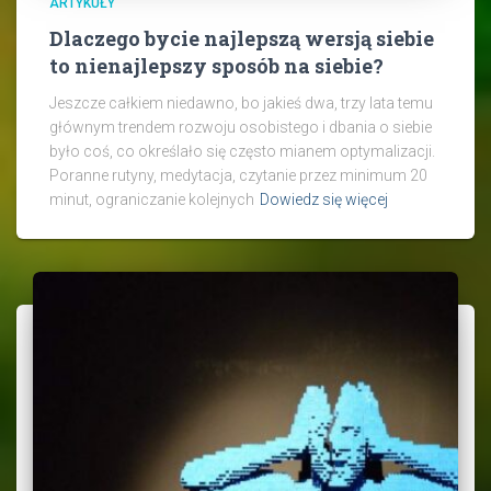
ARTYKUŁY
Dlaczego bycie najlepszą wersją siebie
to nienajlepszy sposób na siebie?
Jeszcze całkiem niedawno, bo jakieś dwa, trzy lata temu
głównym trendem rozwoju osobistego i dbania o siebie
było coś, co określało się często mianem optymalizacji.
Poranne rutyny, medytacja, czytanie przez minimum 20
minut, ograniczanie kolejnych
Dowiedz się więcej