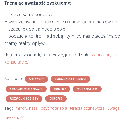
Trenując uważność zyskujemy:
– lepsze samopoczucie
– wyższą świadomość siebie i otaczającego nas świata
– szacunek do samego siebie
– poczucie kontroli nad sobą i tym, co nas otacza i na co
mamy realny wpływ
Jeśli masz ochotę sprawdzić, jak to działa,
zapisz się na
konsultację
.
Kategorie:
ARTYKUŁY
ĆWICZENIA I TRENINGI
EMOCJE I MOTYWACJA
MANTRY
MOTYWATORY
ROZWÓJ OSOBISTY
ZDROWIE
Tagi:
mindfulness
psychoterapia
terapia poznawcza
uwaga
uważność