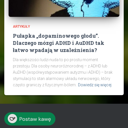
ARTYKUŁY
Pułapka „dopaminowego głodu”.
Dlaczego mózgi ADHD i AuDHD tak
łatwo wpadają w uzależnienia?
Dla większości ludzi nuda to po prostu moment
przestoju. Dla osoby neuroróżnorodnej – z ADHD lub
AuDHD (współwystępowaniem autyzmu i ADHD) – brak
stymulacji to stan alarmowy układu nerwowego, który
często graniczy z fizycznym bólem.
Dowiedz się więcej