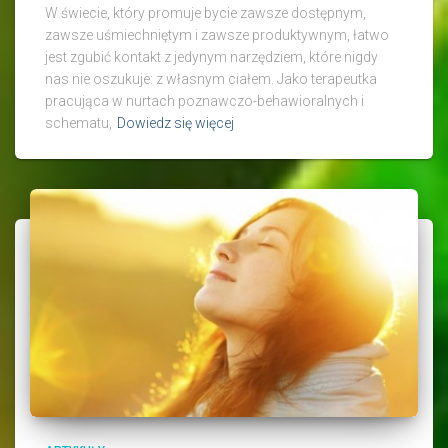
W świecie, który promuje bycie zawsze dostępnym,
zawsze uśmiechniętym i zawsze produktywnym, łatwo
jest zgubić kontakt z jedynym narzędziem, które nigdy
nas nie oszukuje: z własnym ciałem. Jako terapeutka
pracująca w nurtach poznawczo-behawioralnych i
schematu,
Dowiedz się więcej