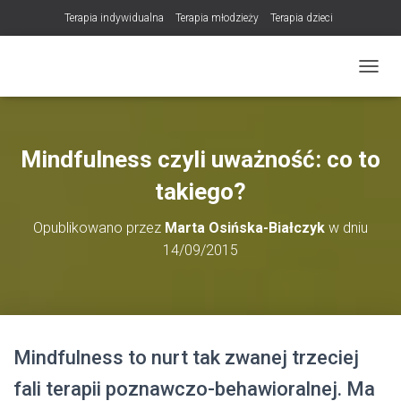
Terapia indywidualna
Terapia młodzieży
Terapia dzieci
Terapia partnerska / małżeńska
Konsultacje / terapia online (teleterapia)
PRZEŁ
Konsultacje i terapia seksuologiczna
Poradnictwo i wsparcie psychologiczne
DLA TERAPEUTÓW
Mindfulness czyli uważność: co to
NOWOŚĆ! Trening Komunikacji dla Par
takiego?
LET Me Go! – Ekspresowa Terapia Lęku (IET)
Cart
Opublikowano przez
Marta Osińska-Białczyk
w dniu
Konsultacje rodzicielskie
14/09/2015
https://zdrowiewglowie.pl/konsultacje-rodzicielskie/
Płatność
Produkty
Mindfulness to nurt tak zwanej trzeciej
fali terapii poznawczo-behawioralnej. Ma