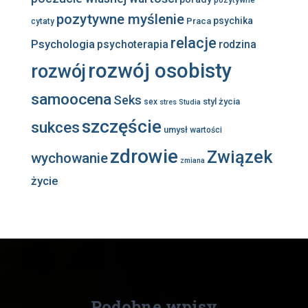
pozytywne
pozytywne myślenie
psychika
Praca
cytaty
relacje
Psychologia
psychoterapia
rodzina
rozwój osobisty
rozwój
samoocena
Seks
styl życia
sex
stres
Studia
szczęście
sukces
umysł
wartości
zdrowie
Związek
wychowanie
zmiana
życie
Podobne wpisy