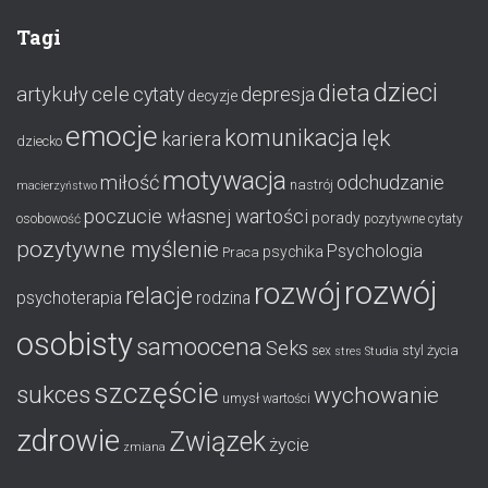
Tagi
dzieci
dieta
artykuły
cele
cytaty
depresja
decyzje
emocje
komunikacja
lęk
kariera
dziecko
motywacja
miłość
odchudzanie
nastrój
macierzyństwo
poczucie własnej wartości
porady
osobowość
pozytywne cytaty
pozytywne myślenie
Psychologia
psychika
Praca
rozwój
rozwój
relacje
psychoterapia
rodzina
osobisty
samoocena
Seks
styl życia
sex
stres
Studia
szczęście
sukces
wychowanie
umysł
wartości
zdrowie
Związek
życie
zmiana