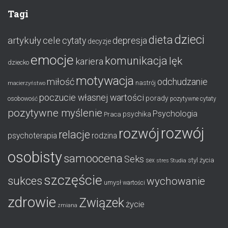
Tagi
dzieci
dieta
artykuły
cele
cytaty
depresja
decyzje
emocje
komunikacja
lęk
kariera
dziecko
motywacja
miłość
odchudzanie
nastrój
macierzyństwo
poczucie własnej wartości
porady
osobowość
pozytywne cytaty
pozytywne myślenie
Psychologia
psychika
Praca
rozwój
rozwój
relacje
psychoterapia
rodzina
osobisty
samoocena
Seks
styl życia
sex
stres
Studia
szczęście
sukces
wychowanie
umysł
wartości
zdrowie
Związek
życie
zmiana