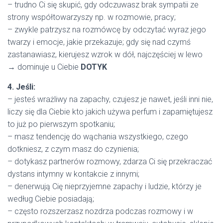
– trudno Ci się skupić, gdy odczuwasz brak sympatii ze
strony współtowarzyszy np. w rozmowie, pracy;
– zwykle patrzysz na rozmówcę by odczytać wyraz jego
twarzy i emocje, jakie przekazuje; gdy się nad czymś
zastanawiasz, kierujesz wzrok w dół, najczęściej w lewo
→ dominuje u Ciebie
DOTYK
4. Jeśli:
– jesteś wrażliwy na zapachy, czujesz je nawet, jeśli inni nie,
liczy się dla Ciebie kto jakich używa perfum i zapamiętujesz
to już po pierwszym spotkaniu;
– masz tendencję do wąchania wszystkiego, czego
dotkniesz, z czym masz do czynienia;
– dotykasz partnerów rozmowy, zdarza Ci się przekraczać
dystans intymny w kontakcie z innymi;
– denerwują Cię nieprzyjemne zapachy i ludzie, którzy je
według Ciebie posiadają;
– często rozszerzasz nozdrza podczas rozmowy i w