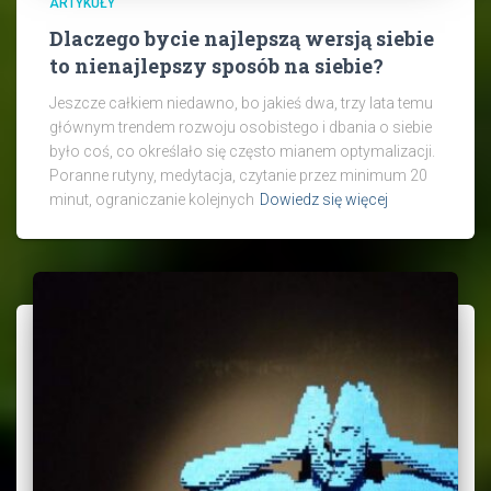
ARTYKUŁY
Dlaczego bycie najlepszą wersją siebie
to nienajlepszy sposób na siebie?
Jeszcze całkiem niedawno, bo jakieś dwa, trzy lata temu
głównym trendem rozwoju osobistego i dbania o siebie
było coś, co określało się często mianem optymalizacji.
Poranne rutyny, medytacja, czytanie przez minimum 20
minut, ograniczanie kolejnych
Dowiedz się więcej