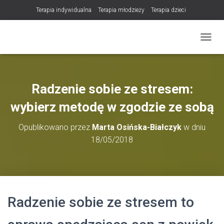
Terapia indywidualna
Terapia młodzieży
Terapia dzieci
Terapia partnerska / małżeńska
Konsultacje / terapia online (teleterapia)
PRZEŁ
Konsultacje i terapia seksuologiczna
Poradnictwo i wsparcie psychologiczne
DLA TERAPEUTÓW
Radzenie sobie ze stresem:
NOWOŚĆ! Trening Komunikacji dla Par
wybierz metodę w zgodzie ze sobą
LET Me Go! – Ekspresowa Terapia Lęku (IET)
Cart
Opublikowano przez
Marta Osińska-Białczyk
w dniu
Konsultacje rodzicielskie
18/05/2018
https://zdrowiewglowie.pl/konsultacje-rodzicielskie/
Płatność
Produkty
Radzenie sobie ze stresem to