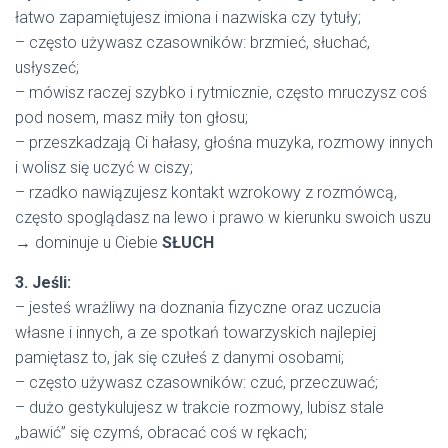
łatwo zapamiętujesz imiona i nazwiska czy tytuły;
– często używasz czasowników: brzmieć, słuchać,
usłyszeć;
– mówisz raczej szybko i rytmicznie, często mruczysz coś
pod nosem, masz miły ton głosu;
– przeszkadzają Ci hałasy, głośna muzyka, rozmowy innych
i wolisz się uczyć w ciszy;
– rzadko nawiązujesz kontakt wzrokowy z rozmówcą,
często spoglądasz na lewo i prawo w kierunku swoich uszu
→ dominuje u Ciebie
SŁUCH
3. Jeśli:
– jesteś wrażliwy na doznania fizyczne oraz uczucia
własne i innych, a ze spotkań towarzyskich najlepiej
pamiętasz to, jak się czułeś z danymi osobami;
– często używasz czasowników: czuć, przeczuwać;
– dużo gestykulujesz w trakcie rozmowy, lubisz stale
„bawić” się czymś, obracać coś w rękach;