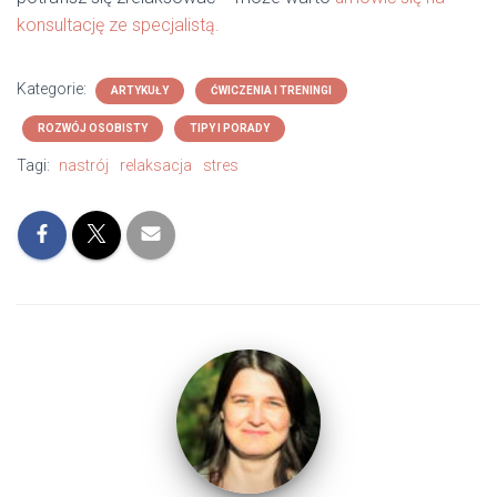
konsultację ze specjalistą.
Kategorie:
ARTYKUŁY
ĆWICZENIA I TRENINGI
ROZWÓJ OSOBISTY
TIPY I PORADY
Tagi:
nastrój
relaksacja
stres