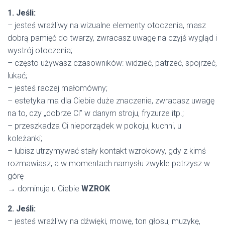
1. Jeśli:
– jesteś wrażliwy na wizualne elementy otoczenia, masz
dobrą pamięć do twarzy, zwracasz uwagę na czyjś wygląd i
wystrój otoczenia;
– często używasz czasowników: widzieć, patrzeć, spojrzeć,
lukać;
– jesteś raczej małomówny;
– estetyka ma dla Ciebie duże znaczenie, zwracasz uwagę
na to, czy „dobrze Ci” w danym stroju, fryzurze itp.;
– przeszkadza Ci nieporządek w pokoju, kuchni, u
koleżanki;
– lubisz utrzymywać stały kontakt wzrokowy, gdy z kimś
rozmawiasz, a w momentach namysłu zwykle patrzysz w
górę
→ dominuje u Ciebie
WZROK
2. Jeśli:
– jesteś wrażliwy na dźwięki, mowę, ton głosu, muzykę,