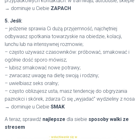
przypadkowych kontaktach: w tramwaju, autobusie, sklepie
→ dominuje u Ciebie
ZAPACH
5. Jeśli:
– jedzenie sprawia Ci dużą przyjemność, najchętniej
odbywasz spotkania towarzyskie na obiedzie, kolacji,
lunchu lub na intensywnej rozmowie;
– często używasz czasowników: próbować, smakować i
ogólnie dość sporo mówisz;
– lubisz smakować nowe potrawy;
– zwracasz uwagę na dietę swoją i rodziny;
– uwielbiasz seks oralny;
– często oblizujesz usta, masz tendencję do obgryzania
paznokci i skórek, zdarza Ci się „wyjadać” wydzieliny z nosa
→ dominuje u Ciebie
SMAK
A teraz, sprawdź
najlepsze
dla siebie
sposoby walki ze
stresem