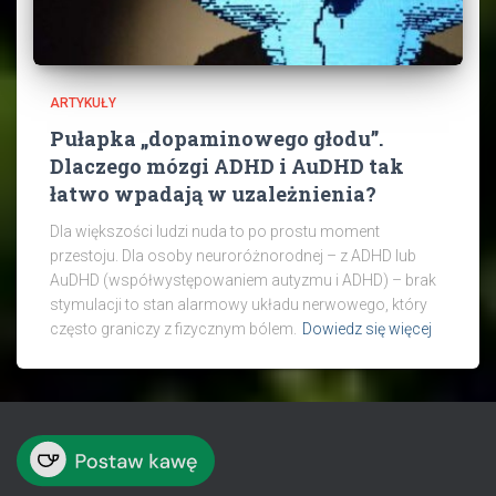
ARTYKUŁY
Pułapka „dopaminowego głodu”.
Dlaczego mózgi ADHD i AuDHD tak
łatwo wpadają w uzależnienia?
Dla większości ludzi nuda to po prostu moment
przestoju. Dla osoby neuroróżnorodnej – z ADHD lub
AuDHD (współwystępowaniem autyzmu i ADHD) – brak
stymulacji to stan alarmowy układu nerwowego, który
często graniczy z fizycznym bólem.
Dowiedz się więcej