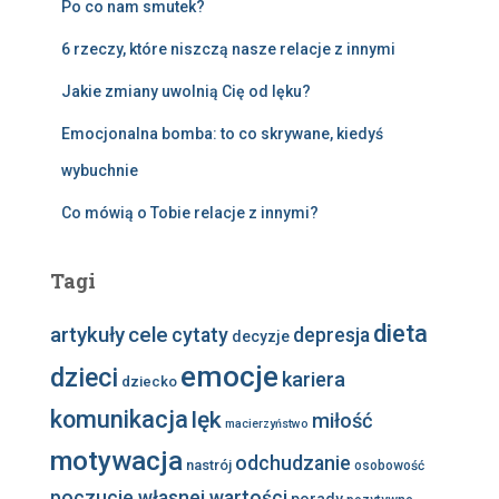
Po co nam smutek?
6 rzeczy, które niszczą nasze relacje z innymi
Jakie zmiany uwolnią Cię od lęku?
Emocjonalna bomba: to co skrywane, kiedyś
wybuchnie
Co mówią o Tobie relacje z innymi?
Tagi
dieta
artykuły
cele
cytaty
depresja
decyzje
emocje
dzieci
kariera
dziecko
komunikacja
lęk
miłość
macierzyństwo
motywacja
odchudzanie
nastrój
osobowość
poczucie własnej wartości
porady