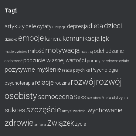
Tagi
dzieci
dieta
artykuły
cele
cytaty
depresja
decyzje
emocje
komunikacja
lęk
kariera
dziecko
motywacja
miłość
odchudzanie
nastrój
macierzyństwo
poczucie własnej wartości
porady
osobowość
pozytywne cytaty
pozytywne myślenie
Psychologia
psychika
Praca
rozwój
rozwój
relacje
psychoterapia
rodzina
osobisty
samoocena
Seks
styl życia
sex
stres
Studia
szczęście
sukces
wychowanie
umysł
wartości
zdrowie
Związek
życie
zmiana