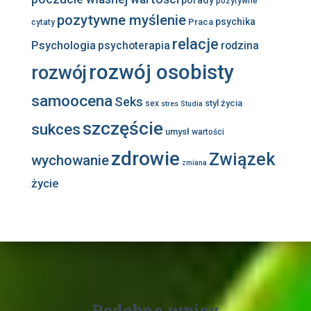
pozytywne
pozytywne myślenie
psychika
Praca
cytaty
relacje
Psychologia
psychoterapia
rodzina
rozwój osobisty
rozwój
samoocena
Seks
styl życia
sex
stres
Studia
szczęście
sukces
umysł
wartości
zdrowie
Związek
wychowanie
zmiana
życie
Podobne wpisy