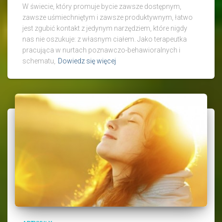
W świecie, który promuje bycie zawsze dostępnym,
zawsze uśmiechniętym i zawsze produktywnym, łatwo
jest zgubić kontakt z jedynym narzędziem, które nigdy
nas nie oszukuje: z własnym ciałem. Jako terapeutka
pracująca w nurtach poznawczo-behawioralnych i
schematu,
Dowiedz się więcej