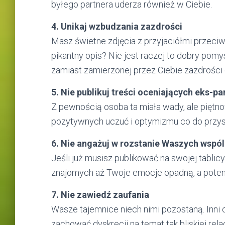
byłego partnera uderza również w Ciebie.
4. Unikaj wzbudzania zazdrości
Masz świetne zdjęcia z przyjaciółmi przeciwne
pikantny opis? Nie jest raczej to dobry pomy
zamiast zamierzonej przez Ciebie zazdrości os
5. Nie publikuj treści oceniających eks-pa
Z pewnością osoba ta miała wady, ale piętno
pozytywnych uczuć i optymizmu co do przysz
6. Nie angażuj w rozstanie Waszych wspól
Jeśli już musisz publikować na swojej tablicy 
znajomych aż Twoje emocje opadną, a potem
7. Nie zawiedź zaufania
Wasze tajemnice niech nimi pozostaną. Inni czy
zachować dyskrecji na temat tak bliskiej relac