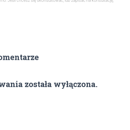
amo. Jeśli chcesz się skonsultować, lub zapisać na konsultację,
omentarze
ania została wyłączona.