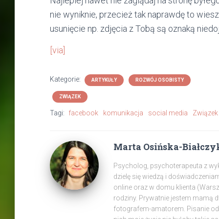
Najlepiej nawet nie zaglądaj na stronę byłego
nie wyniknie, przecież tak naprawdę to wies
usunięcie np. zdjęcia z Tobą są oznaką niedoj
[via]
Kategorie:
ARTYKUŁY
ROZWÓJ OSOBISTY
ZWIĄZEK
Tagi:
facebook
komunikacja
social media
Związek
Marta Osińska-Białczy
Psycholog, psychoterapeuta z wyksz
dzielę się wiedzą i doświadczenia
online oraz w domu klienta (War
rodziny. Prywatnie jestem mamą 
fotografem-amatorem. Pisanie od z