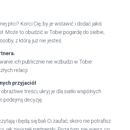
j płci? Korci Cię, by je wstawić i dodać jakiś
sł. Może to obudzić w Tobie pogardę do siebie,
oby, z którą już nie jesteś.
rtnera.
wanie ich publicznie nie wzbudzi w Tobie
łych relacji.
nych przyjaciół
obraźliwe treści, ukryj je dla siatki wspólnych
 podejmij decyzję.
tają i będą się bali Ci zaufać, skoro nie potrafisz
ji, jak związek partnerski. Poza tym, nie wiesz, co