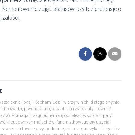
 partnera, bo będzie Cię kusić. Nic dobrego z tego
z. Komentowanie zdjęć, statusów czy też pretensje o
rzałości.
k
tałcenia i pasji. Kocham ludzi i wierzę w nich, dlatego chętnie
mi. Prowadzę psychoterapię, coachingi i warsztaty - również
szawa). Pomagam zagubionym się odnaleźć, wspieram pary i
dwójki cudownych maluchów, fanem zdrowego stylu życia i
awsze mi towarzyszy, podobnie jak ludzie, muzyka i filmy - bez