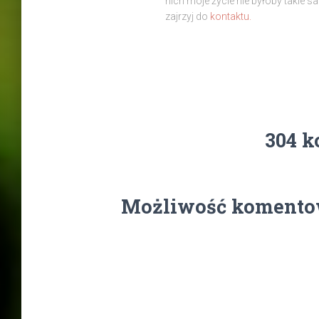
nich moje życie nie byłoby takie s
zajrzyj do
kontaktu.
304 k
Możliwość komentow