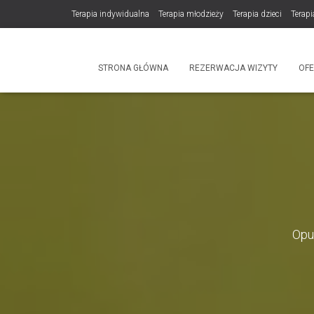
Terapia indywidualna
Terapia młodzieży
Terapia dzieci
Terapi
DLA TERAPEUTÓW
NOWOŚĆ! Trening Komunikacji dla Par
STRONA GŁÓWNA
REZERWACJA WIZYTY
OF
Produkty
Opu