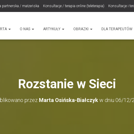
a partnerska / małżeńska
Konsultacje / terapia online (teleterapia)
Konsultacje i te
LET Me Go! – Ekspresowa Terapia Lęku (IET)
Cart
Konsultacje rodzicielskie
ht
ERTA
O NAS
ARTYKUŁY
OBRAZKI
DLA TERAPEUTÓW
Rozstanie w Sieci
blikowano przez
Marta Osińska-Białczyk
w dniu
06/12/