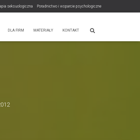
rapia seksuologiczna
Poradnictwo i wsparcie psychologiczne
tps://zdrowiewglowie.pl/konsultacje-rodzicielskie/
Płatność
DLA FIRM
MATERIAŁY
KONTAKT
2012