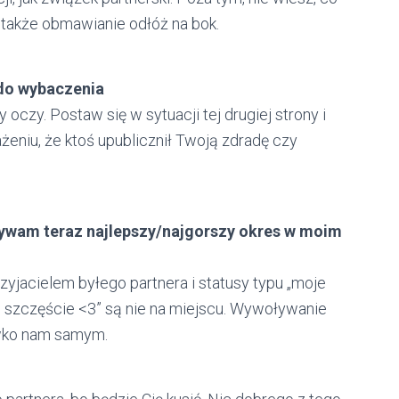
także obmawianie odłóż na bok.
 do wybaczenia
oczy. Postaw się w sytuacji tej drugiej strony i
eniu, że ktoś upublicznił Twoją zdradę czy
eżywam teraz najlepszy/najgorszy okres w moim
rzyjacielem byłego partnera i statusy typu „moje
i szczęście <3” są nie na miejscu. Wywoływanie
ciwko nam samym.