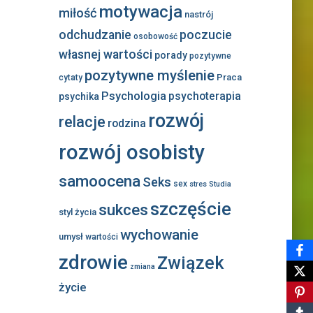
motywacja
miłość
nastrój
odchudzanie
poczucie
osobowość
własnej wartości
porady
pozytywne
pozytywne myślenie
Praca
cytaty
Psychologia
psychoterapia
psychika
rozwój
relacje
rodzina
rozwój osobisty
samoocena
Seks
sex
stres
Studia
szczęście
sukces
styl życia
wychowanie
umysł
wartości
zdrowie
Związek
zmiana
życie