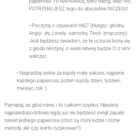
papierosa. To NAPRAWDĘ tylko nałóg, więc NIE
POTRZEBUJESZ tego do absolutnie NICZEGO.
• Poczytaj o objawach HALT (Hungry- głodny,
Angry- zły, Lonely- samotny, Tired- zmęczony).
Jeśli będziesz świadom, że te uczucia biorą się
z głodu nikotyny, o wiele łatwiej będzie Ci z nimi
walczyć.
• Nagradzaj siebie za każdy mały sukces, najpierw
każdego papierosa, potem każdy dzień, tydzień,
miesiąc, rok :)
Pamiętaj, że głód minie, i to całkiem szybko. Niestety,
najprawdopodobniej nigdy już nie będziesz mógł zapalić
nawet jednego papierosa (choć są różni ludzie i różne
metody, ale czy warto ryzykować?).