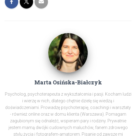
Marta Osińska-Białczyk
Psycholog, psychoterapeuta z wykształcenia i pasji. Kocham ludzi
i wierzę w nich, dlatego chętnie dzielę się wiedzą i
doświadczeniami. Prowadzę psychoterapię, coachingi i warsztaty
- również online oraz w domu klienta (Warszawa). Pomagam
zagubionym się odnaleźć, wspieram pary i rodziny. Prywatnie
jestem mamą dwójki cudownych maluchów, fanem zdrowego
stylu życia i fotografem-amatorem. Pisanie od zawsze mi