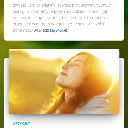
zawsze uśmiechniętym i zawsze produktywnym, łatwo
jest zgubić kontakt z jedynym narzędziem, które nigdy
nas nie oszukuje: z własnym ciałem. Jako terapeutka
pracująca w nurtach poznawczo-behawioralnych i
schematu,
Dowiedz się więcej
ARTYKUŁY