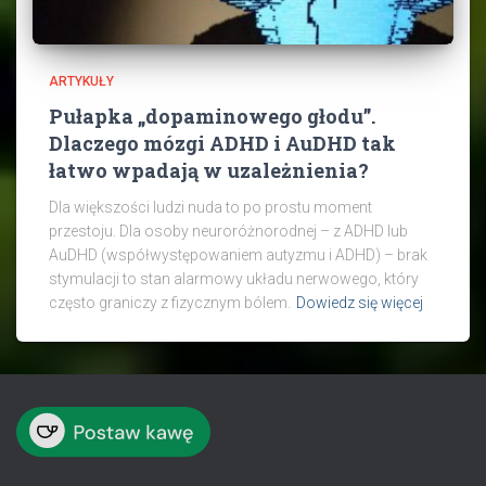
ARTYKUŁY
Pułapka „dopaminowego głodu”.
Dlaczego mózgi ADHD i AuDHD tak
łatwo wpadają w uzależnienia?
Dla większości ludzi nuda to po prostu moment
przestoju. Dla osoby neuroróżnorodnej – z ADHD lub
AuDHD (współwystępowaniem autyzmu i ADHD) – brak
stymulacji to stan alarmowy układu nerwowego, który
często graniczy z fizycznym bólem.
Dowiedz się więcej