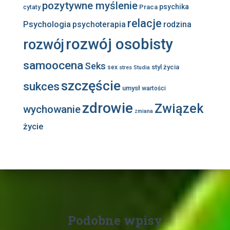
pozytywne myślenie
psychika
Praca
cytaty
relacje
Psychologia
psychoterapia
rodzina
rozwój osobisty
rozwój
samoocena
Seks
styl życia
sex
stres
Studia
szczęście
sukces
umysł
wartości
zdrowie
Związek
wychowanie
zmiana
życie
Podobne wpisy