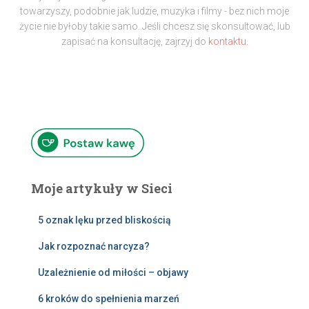
towarzyszy, podobnie jak ludzie, muzyka i filmy - bez nich moje
życie nie byłoby takie samo. Jeśli chcesz się skonsultować, lub
zapisać na konsultację, zajrzyj do
kontaktu.
Moje artykuły w Sieci
5 oznak lęku przed bliskością
Jak rozpoznać narcyza?
Uzależnienie od miłości – objawy
6 kroków do spełnienia marzeń