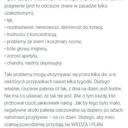
pragnienie (jest to odczucie znane w zasadzie tylko
uzależnionym),
• lęk,
• rozdrażnienie, nerwowość, skłonność do irytacji,
• trudności z koncentracją,
• problemy ze snem i koszmary nocne,
• bóle głowy, migreny,
• wzrost apetytu,
• chandra, nastrój depresyjny.
Taki problemy mogą utrzymywać się przez kilka dni, a w
niektórych przypadkach nawet kilka tygodni. Dlatego
właśnie, rzucenie palenia ot tak, z dnia na dzień, jest trudne.
Nie ma co udawać, że tak nie jest. Wie o tym każdy, kto
próbował rzucić jakikolwiek nałóg. Jak by tego było mało,
negatywne skutki palenia odczuwalne są dopiero po latach,
natomiast pozytywne – na co dzień. Dlatego, aby mieć
szansę powodzenia, przydają się WIEDZA I PLAN.