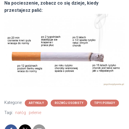
Na pocieszenie, zobacz co się dzieje, kiedy
przestajesz palić:
Kategorie:
ARTYKUŁY
ROZWÓJ OSOBISTY
TIPY I PORADY
Tagi:
nałóg
pelenie