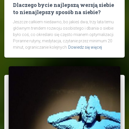
Dlaczego bycie najlepszą wersją siebie
to nienajlepszy sposób na siebie?
Jeszcze całkiem niedawno, bo jakieś dwa, trzy lata temu
głównym trendem rozwoju osobistego i dbania o siebie
było coś, co określało się często mianem optymalizacji.
Poranne rutyny, medytacja, czytanie przez minimum 20
minut, ograniczanie kolejnych
Dowiedz się więcej