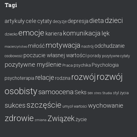
Tagi
dzieci
dieta
artykuły
cele
cytaty
depresja
decyzje
emocje
komunikacja
lęk
kariera
dziecko
motywacja
miłość
odchudzanie
nastrój
macierzyństwo
poczucie własnej wartości
porady
osobowość
pozytywne cytaty
pozytywne myślenie
Psychologia
psychika
Praca
rozwój
rozwój
relacje
psychoterapia
rodzina
osobisty
samoocena
Seks
styl życia
sex
stres
Studia
szczęście
sukces
wychowanie
umysł
wartości
zdrowie
Związek
życie
zmiana