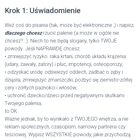
Krok 1: Uświadomienie
Weź coś do pisania (tak, może być elektroniczne ;) i napisz,
dlaczego chcesz
rzucić palenie (a może w ogóle nie
chcesz?…). Niech to nie będą slogany, tylko TWOJE
powody. Jeśli NAPRAWDĘ chcesz:
• zmniejszyć ryzyko: raka krtani, chorób układu krążenia
(udary, zawały, zatory) i płuc, impotencji, osteoporozy;
• odzyskać urodę: odświeżyć oddech, zadbać o zęby i
dziąsła, zmniejszyć zmarszczki, pozbyć się ziemisto-zółtej
cery i żółtych paznokci i włosów;
• uchronić dziecko/dzieci przed negatywnymi skutkami
Twojego palenia,
to OK.
Ważne jednak, by to wynikało z TWOJEGO wnętrza, a nie
reklam społecznych, czasopism, namowy partnera czy
teściowej. Wypisz WSZYSTKIE powody, jakie przychodzą