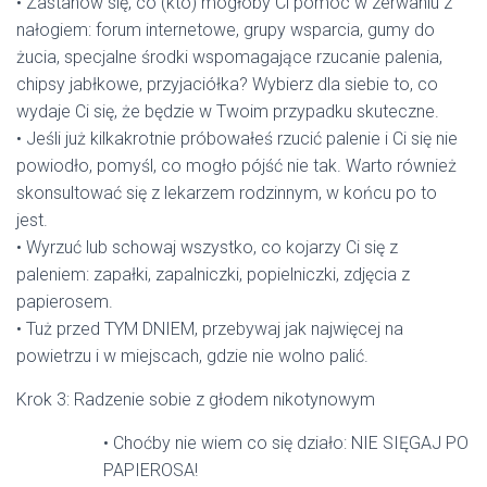
• Zastanów się, co (kto) mogłoby Ci pomóc w zerwaniu z
nałogiem: forum internetowe, grupy wsparcia, gumy do
żucia, specjalne środki wspomagające rzucanie palenia,
chipsy jabłkowe, przyjaciółka? Wybierz dla siebie to, co
wydaje Ci się, że będzie w Twoim przypadku skuteczne.
• Jeśli już kilkakrotnie próbowałeś rzucić palenie i Ci się nie
powiodło, pomyśl, co mogło pójść nie tak. Warto również
skonsultować się z lekarzem rodzinnym, w końcu po to
jest.
• Wyrzuć lub schowaj wszystko, co kojarzy Ci się z
paleniem: zapałki, zapalniczki, popielniczki, zdjęcia z
papierosem.
• Tuż przed TYM DNIEM, przebywaj jak najwięcej na
powietrzu i w miejscach, gdzie nie wolno palić.
Krok 3: Radzenie sobie z głodem nikotynowym
• Choćby nie wiem co się działo: NIE SIĘGAJ PO
PAPIEROSA!