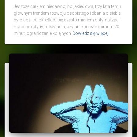
Jeszcze całkiem niedawno, bo jakieś dwa, trzy lata temu
głównym trendem rozwoju osobistego i dbania o siebie
było coś, co określało się często mianem optymalizacji.
Poranne rutyny, medytacja, czytanie przez minimum 20
minut, ograniczanie kolejnych
Dowiedz się więcej