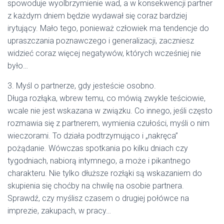
spowoduje wyolbrzymienie wad, a w konsekwencji partner
z każdym dniem będzie wydawał się coraz bardziej
irytujący. Mało tego, ponieważ człowiek ma tendencje do
upraszczania poznawczego i generalizacji, zaczniesz
widzieć coraz więcej negatywów, których wcześniej nie
było…
3. Myśl o partnerze, gdy jesteście osobno.
Długa rozłąka, wbrew temu, co mówią zwykle teściowie,
wcale nie jest wskazana w związku. Co innego, jeśli często
rozmawia się z partnerem, wymienia czułości, myśli o nim
wieczorami. To działa podtrzymująco i „nakręca”
pożądanie. Wówczas spotkania po kilku dniach czy
tygodniach, nabiorą intymnego, a może i pikantnego
charakteru. Nie tylko dłuższe rozłąki są wskazaniem do
skupienia się choćby na chwilę na osobie partnera.
Sprawdź, czy myślisz czasem o drugiej połówce na
imprezie, zakupach, w pracy…