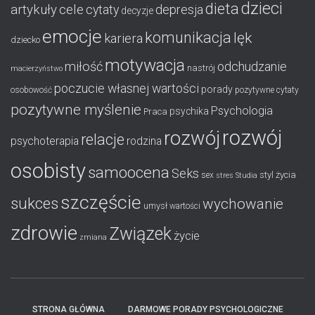
dzieci
dieta
artykuły
cele
cytaty
depresja
decyzje
emocje
komunikacja
lęk
kariera
dziecko
motywacja
miłość
odchudzanie
nastrój
macierzyństwo
poczucie własnej wartości
porady
osobowość
pozytywne cytaty
pozytywne myślenie
Psychologia
psychika
Praca
rozwój
rozwój
relacje
psychoterapia
rodzina
osobisty
samoocena
Seks
styl życia
sex
stres
Studia
szczęście
sukces
wychowanie
umysł
wartości
zdrowie
Związek
życie
zmiana
STRONA GŁÓWNA
DARMOWE PORADY PSYCHOLOGICZNE