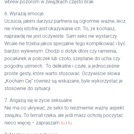
wbrew pozorom w związkach często brak.
6. Wyrażaj emocje.
Uczucia, jakimi darzysz partnera są ogromnie ważne, lecz
nie mniej istotne jest okazywanie ich. To, że kochasz,
naprawdę nie jest oczywiste. Sam seks nie wystarczy.
Wcale nie trzeba jakoś specjalnie tego komplikować i być
bardzo wylewnym. Chodzi o dotyk dłoni czy ramienia,
pocałunek w policzek lub czoło, szeptanie do ucha czy
pogodny uśmiech.. To delikatne i czułe, a jednocześnie
proste gesty, które warto stosować. Oczywiście słowa
„Kocham Cię” również są wskazane, byle wykorzystać je
stosownie do sytuacji.
7. Angażuj się w życie seksualne.
Nie ma co ukrywać, że seks to niezmiernie ważny aspekt
związku. To temat rzeka, ale jeśli masz ochotę poczytać
nieco więcej – zapraszam
tu
i
tu
.