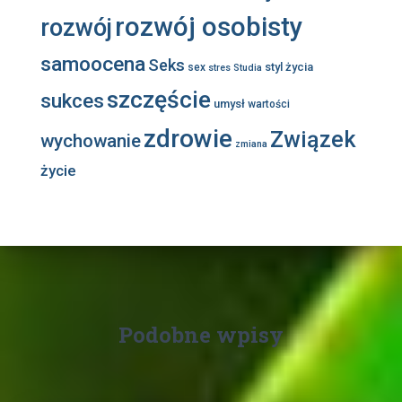
rozwój osobisty
rozwój
samoocena
Seks
styl życia
sex
stres
Studia
szczęście
sukces
umysł
wartości
zdrowie
Związek
wychowanie
zmiana
życie
Podobne wpisy