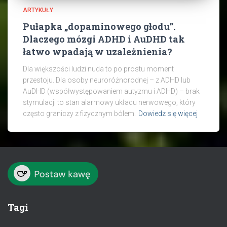
ARTYKUŁY
Pułapka „dopaminowego głodu”.
Dlaczego mózgi ADHD i AuDHD tak
łatwo wpadają w uzależnienia?
Dla większości ludzi nuda to po prostu moment
przestoju. Dla osoby neuroróżnorodnej – z ADHD lub
AuDHD (współwystępowaniem autyzmu i ADHD) – brak
stymulacji to stan alarmowy układu nerwowego, który
często graniczy z fizycznym bólem.
Dowiedz się więcej
Tagi