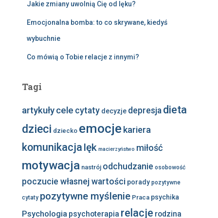
Jakie zmiany uwolnią Cię od lęku?
Emocjonalna bomba: to co skrywane, kiedyś
wybuchnie
Co mówią o Tobie relacje z innymi?
Tagi
dieta
artykuły
cele
cytaty
depresja
decyzje
emocje
dzieci
kariera
dziecko
komunikacja
lęk
miłość
macierzyństwo
motywacja
odchudzanie
nastrój
osobowość
poczucie własnej wartości
porady
pozytywne
pozytywne myślenie
psychika
Praca
cytaty
relacje
Psychologia
psychoterapia
rodzina