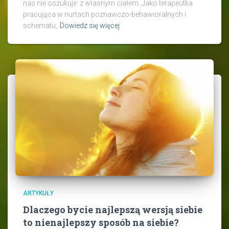
nas nie oszukuje: z własnym ciałem. Jako terapeutka
pracująca w nurtach poznawczo-behawioralnych i
schematu,
Dowiedz się więcej
ARTYKUŁY
Dlaczego bycie najlepszą wersją siebie
to nienajlepszy sposób na siebie?