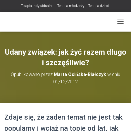
Terapia indywidualna
Terapia młodzieży
Terapia dzieci
Terapia partnerska / małżeńska
Konsultacje / terapia online (teleterapia)
PRZEŁ
Konsultacje i terapia seksuologiczna
Poradnictwo i wsparcie psychologiczne
DLA TERAPEUTÓW
Udany związek: jak żyć razem długo
NOWOŚĆ! Trening Komunikacji dla Par
i szczęśliwie?
LET Me Go! – Ekspresowa Terapia Lęku (IET)
Cart
Opublikowano przez
Marta Osińska-Białczyk
w dniu
Konsultacje rodzicielskie
01/12/2012
https://zdrowiewglowie.pl/konsultacje-rodzicielskie/
Płatność
Produkty
Zdaje się, że żaden temat nie jest tak
popularny i wciąż na topie od lat, jak