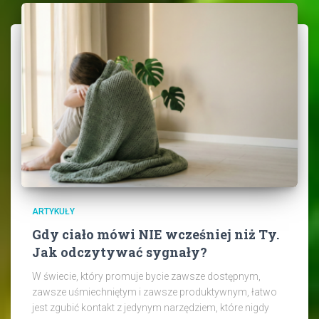
ARTYKUŁY
Gdy ciało mówi NIE wcześniej niż Ty.
Jak odczytywać sygnały?
W świecie, który promuje bycie zawsze dostępnym,
zawsze uśmiechniętym i zawsze produktywnym, łatwo
jest zgubić kontakt z jedynym narzędziem, które nigdy