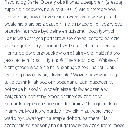
Psycholog Daniel O’Leary obalił wraz z zespołem (zresztą
zupełnie niedawno, bo w roku 2012) wiele stereotypów.
Okazało się bowiem, że długotrwałe życie w związkach
wcale nie staje się z czasem mdłe i przeciętne, lecz wręcz
przeciwnie, może być pełne entuzjazmu i pozytywnych
uczuć wzajemnych partnerów. Co chyba jeszcze bardziej
zaskakujące, pary z ponad trzydziestoletnim stażem w
niemal połowie przypadków określali swoje małżeństwo
jako pełne miłości, intymności i serdeczności. Wniosek?
Namiętność wcale nie musi słabnąć z roku na rok. Jak
jednak sprawić, by się utrzymała? Ważne oczywiście są
takie czynniki jak poziom pożądania, zaangażowanie,
potrzeba bliskości, wcześniejsze doświadczenia w
związkach, potrzeby emocjonalne czy zdolności
komunikacyjne oraz poziom dopaminy. Na to jednak nie
mamy wpływu lub w bardzo niewielkim zakresie, więc
warto być uważnym na etapie doboru partnera. Na
szczęście są sposoby na długotrwały związek, które może