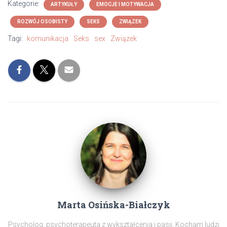
Kategorie:
ARTYKUŁY
EMOCJE I MOTYWACJA
ROZWÓJ OSOBISTY
SEKS
ZWIĄZEK
Tagi:
komunikacja
Seks
sex
Związek
Marta Osińska-Białczyk
Psycholog, psychoterapeuta z wykształcenia i pasji. Kocham ludzi