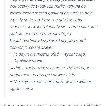
wskoczyły do wody i za nurkowały, na co
zrozpaczona mama gdakała prosząc je, aby
wyszły na brzeg. Podczas gdy kaczątka
radośnie pływały i pluskały się, mama skakała i
płakała pełna obaw, że się utopią.
Kogut zwabiony krzykami kury przyszedł
zobaczyć, co się dzieje.
– Młodym nie można ufać – wydał osąd.
– Są nierozważni.
Jedna z kaczuszek słysząc, co mówi kogut
podpłynęła do brzegu i powiedziała:
– Nie czyńcie nas winnymi za wasze własne
ograniczenia.
Zanim zabronisz czegoś dziecku, zastanów się DLACZEGO