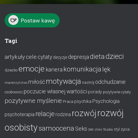
Tagi
dzieci
dieta
artykuły
cele
cytaty
depresja
decyzje
emocje
komunikacja
lęk
kariera
dziecko
motywacja
miłość
odchudzanie
nastrój
macierzyństwo
poczucie własnej wartości
porady
osobowość
pozytywne cytaty
pozytywne myślenie
Psychologia
psychika
Praca
rozwój
rozwój
relacje
psychoterapia
rodzina
osobisty
samoocena
Seks
styl życia
sex
stres
Studia