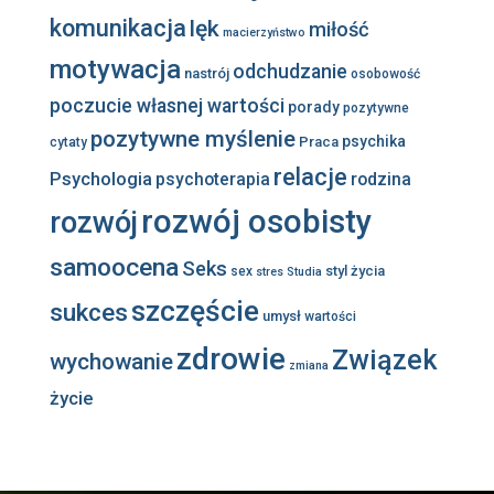
komunikacja
lęk
miłość
macierzyństwo
motywacja
odchudzanie
nastrój
osobowość
poczucie własnej wartości
porady
pozytywne
pozytywne myślenie
psychika
Praca
cytaty
relacje
Psychologia
psychoterapia
rodzina
rozwój osobisty
rozwój
samoocena
Seks
styl życia
sex
stres
Studia
szczęście
sukces
umysł
wartości
zdrowie
Związek
wychowanie
zmiana
życie