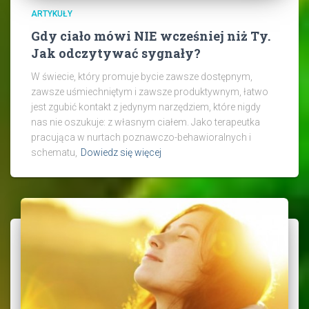
ARTYKUŁY
Gdy ciało mówi NIE wcześniej niż Ty.
Jak odczytywać sygnały?
W świecie, który promuje bycie zawsze dostępnym,
zawsze uśmiechniętym i zawsze produktywnym, łatwo
jest zgubić kontakt z jedynym narzędziem, które nigdy
nas nie oszukuje: z własnym ciałem. Jako terapeutka
pracująca w nurtach poznawczo-behawioralnych i
schematu,
Dowiedz się więcej