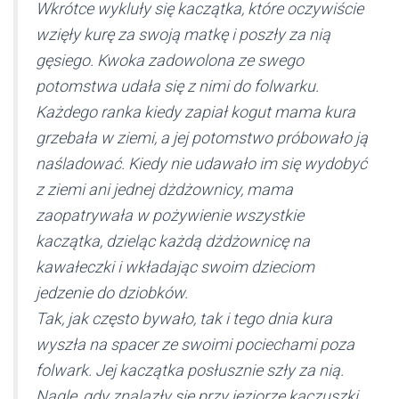
Wkrótce wykluły się kaczątka, które oczywiście
wzięły kurę za swoją matkę i poszły za nią
gęsiego. Kwoka zadowolona ze swego
potomstwa udała się z nimi do folwarku.
Każdego ranka kiedy zapiał kogut mama kura
grzebała w ziemi, a jej potomstwo próbowało ją
naśladować. Kiedy nie udawało im się wydobyć
z ziemi ani jednej dżdżownicy, mama
zaopatrywała w pożywienie wszystkie
kaczątka, dzieląc każdą dżdżownicę na
kawałeczki i wkładając swoim dzieciom
jedzenie do dziobków.
Tak, jak często bywało, tak i tego dnia kura
wyszła na spacer ze swoimi pociechami poza
folwark. Jej kaczątka posłusznie szły za nią.
Nagle, gdy znalazły się przy jeziorze kaczuszki