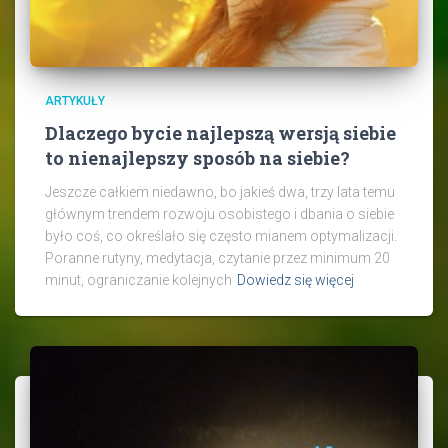
ARTYKUŁY
Dlaczego bycie najlepszą wersją siebie
to nienajlepszy sposób na siebie?
Jeszcze całkiem niedawno, bo jakieś dwa, trzy lata temu
głównym trendem rozwoju osobistego i dbania o siebie
było coś, co określało się często mianem optymalizacji.
Poranne rutyny, medytacja, czytanie przez minimum 20
minut, ograniczanie kolejnych
Dowiedz się więcej