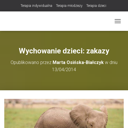
Terapia indywidualna
Terapia młodzieży
Terapia dzieci
Terapia partnerska / małżeńska
Konsultacje / terapia online (teleterapia)
PRZEŁ
Konsultacje i terapia seksuologiczna
Poradnictwo i wsparcie psychologiczne
DLA TERAPEUTÓW
Wychowanie dzieci: zakazy
NOWOŚĆ! Trening Komunikacji dla Par
Opublikowano przez
Marta Osińska-Białczyk
w dniu
LET Me Go! – Ekspresowa Terapia Lęku (IET)
Cart
13/04/2014
Konsultacje rodzicielskie
https://zdrowiewglowie.pl/konsultacje-rodzicielskie/
Płatność
Produkty