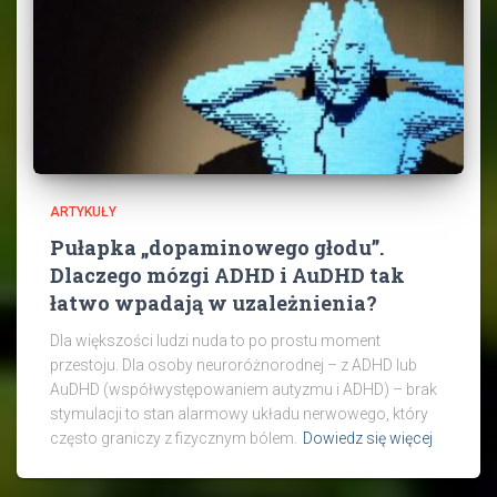
ARTYKUŁY
Pułapka „dopaminowego głodu”.
Dlaczego mózgi ADHD i AuDHD tak
łatwo wpadają w uzależnienia?
Dla większości ludzi nuda to po prostu moment
przestoju. Dla osoby neuroróżnorodnej – z ADHD lub
AuDHD (współwystępowaniem autyzmu i ADHD) – brak
stymulacji to stan alarmowy układu nerwowego, który
często graniczy z fizycznym bólem.
Dowiedz się więcej