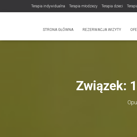
Terapia indywidualna
Terapia młodzieży
Terapia dzieci
Terapi
DLA TERAPEUTÓW
NOWOŚĆ! Trening Komunikacji dla Par
STRONA GŁÓWNA
REZERWACJA WIZYTY
OF
Produkty
Związek: 1
Opu