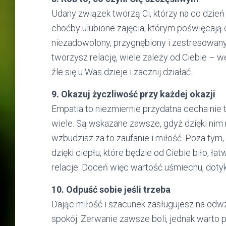
Udany związek tworzą Ci, którzy na co dzień 
choćby ulubione zajęcia, którym poświęcają c
niezadowolony, przygnębiony i zestresowany 
tworzysz relację, wiele zależy od Ciebie – 
źle się u Was dzieje i zacznij działać.
9. Okazuj życzliwość przy każdej okazji
Empatia to niezmiernie przydatna cecha nie 
wiele. Są wskazane zawsze, gdyż dzięki nim n
wzbudzisz za to zaufanie i miłość. Poza tym, 
dzięki ciepłu, które będzie od Ciebie biło, ła
relacje. Doceń więc wartość uśmiechu, dotyk
10. Odpuść sobie jeśli trzeba
Dając miłość i szacunek zasługujesz na odwza
spokój. Zerwanie zawsze boli, jednak warto po