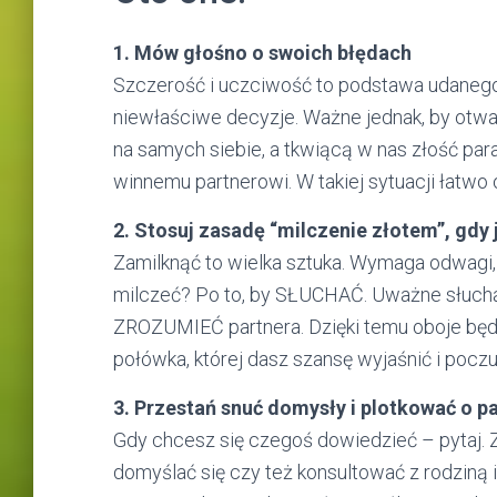
1. Mów głośno o swoich błędach
Szczerość i uczciwość to podstawa udanego 
niewłaściwe decyzje. Ważne jednak, by otwa
na samych siebie, a tkwiącą w nas złość pa
winnemu partnerowi. W takiej sytuacji łatwo 
2. Stosuj zasadę “milczenie złotem”, gdy
Zamilknąć to wielka sztuka. Wymaga odwagi,
milczeć? Po to, by SŁUCHAĆ. Uważne słuchani
ZROZUMIEĆ partnera. Dzięki temu oboje będz
połówka, której dasz szansę wyjaśnić i pocz
3. Przestań snuć domysły i plotkować o p
Gdy chcesz się czegoś dowiedzieć – pytaj. 
domyślać się czy też konsultować z rodziną 