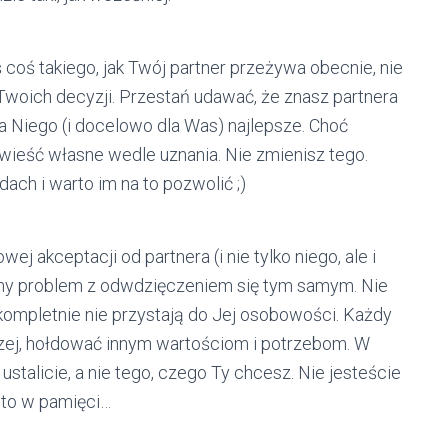
ś coś takiego, jak Twój partner przeżywa obecnie, nie
woich decyzji. Przestań udawać, że znasz partnera
 dla Niego (i docelowo dla Was) najlepsze. Choć
wieść własne wedle uznania. Nie zmienisz tego.
ch i warto im na to pozwolić ;)
 akceptacji od partnera (i nie tylko niego, ale i
omny problem z odwdzięczeniem się tym samym. Nie
kompletnie nie przystają do Jej osobowości. Każdy
zej, hołdować innym wartościom i potrzebom. W
stalicie, a nie tego, czego Ty chcesz. Nie jesteście
j to w pamięci…