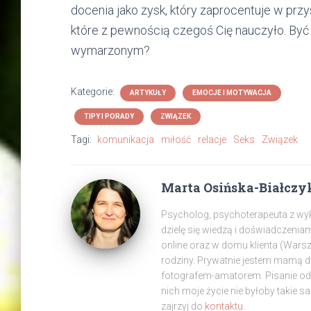
docenia jako zysk, który zaprocentuje w przy
które z pewnością czegoś Cię nauczyło. Być
wymarzonym?
Kategorie:
ARTYKUŁY
EMOCJE I MOTYWACJA
TIPY I PORADY
ZWIĄZEK
Tagi:
komunikacja
miłość
relacje
Seks
Związek
Marta Osińska-Białczy
Psycholog, psychoterapeuta z wyksz
dzielę się wiedzą i doświadczenia
online oraz w domu klienta (War
rodziny. Prywatnie jestem mamą 
fotografem-amatorem. Pisanie od z
nich moje życie nie byłoby takie s
zajrzyj do
kontaktu.