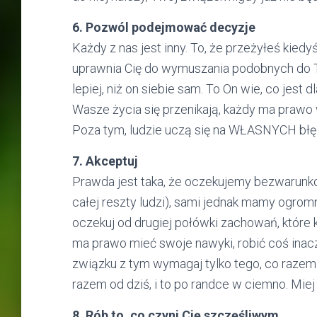
6. Pozwól podejmować decyzje
Każdy z nas jest inny. To, że przeżyłeś kiedy
uprawnia Cię do wymuszania podobnych do T
lepiej, niż on siebie sam. To On wie, co jest
Wasze życia się przenikają, każdy ma prawo 
Poza tym, ludzie uczą się na WŁASNYCH błęda
7. Akceptuj
Prawda jest taka, że oczekujemy bezwarunkowej
całej reszty ludzi), sami jednak mamy ogr
oczekuj od drugiej połówki zachowań, które 
ma prawo mieć swoje nawyki, robić coś inac
związku z tym wymagaj tylko tego, co razem u
razem od dziś, i to po randce w ciemno. Mie
8. Rób to, co czyni Cię szczęśliwym