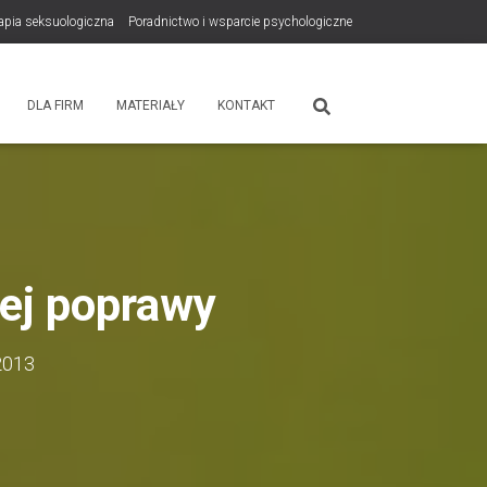
rapia seksuologiczna
Poradnictwo i wsparcie psychologiczne
tps://zdrowiewglowie.pl/konsultacje-rodzicielskie/
Płatność
DLA FIRM
MATERIAŁY
KONTAKT
żej poprawy
2013