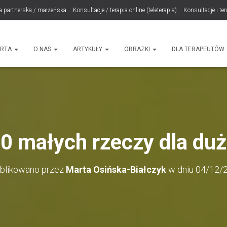
a partnerska / małżeńska
Konsultacje / terapia online (teleterapia)
Konsultacje i te
LET Me Go! – Ekspresowa Terapia Lęku (IET)
Cart
Konsultacje rodzicielskie
ht
ERTA
O NAS
ARTYKUŁY
OBRAZKI
DLA TERAPEUTÓW
0 małych rzeczy dla du
blikowano przez
Marta Osińska-Białczyk
w dniu
04/12/