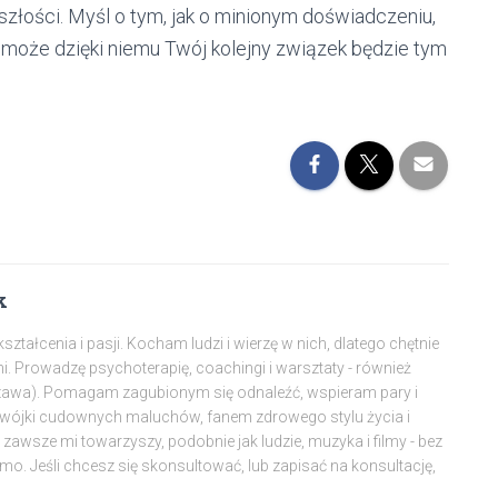
szłości. Myśl o tym, jak o minionym doświadczeniu,
 może dzięki niemu Twój kolejny związek będzie tym
k
tałcenia i pasji. Kocham ludzi i wierzę w nich, dlatego chętnie
mi. Prowadzę psychoterapię, coachingi i warsztaty - również
szawa). Pomagam zagubionym się odnaleźć, wspieram pary i
dwójki cudownych maluchów, fanem zdrowego stylu życia i
awsze mi towarzyszy, podobnie jak ludzie, muzyka i filmy - bez
amo. Jeśli chcesz się skonsultować, lub zapisać na konsultację,