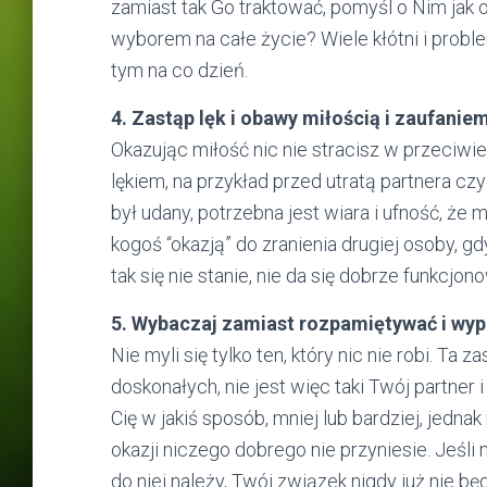
zamiast tak Go traktować, pomyśl o Nim jak o 
wyborem na całe życie? Wiele kłótni i pro
tym na co dzień.
4. Zastąp lęk i obawy miłością i zaufanie
Okazując miłość nic nie stracisz w przeci
lękiem, na przykład przed utratą partnera 
był udany, potrzebna jest wiara i ufność, że
kogoś “okazją” do zranienia drugiej osoby, g
tak się nie stanie, nie da się dobrze funkcjo
5. Wybaczaj zamiast rozpamiętywać i wy
Nie myli się tylko ten, który nic nie robi. Ta
doskonałych, nie jest więc taki Twój partner i
Cię w jakiś sposób, mniej lub bardziej, jedn
okazji niczego dobrego nie przyniesie. Jeśli 
do niej należy, Twój związek nigdy już nie będ