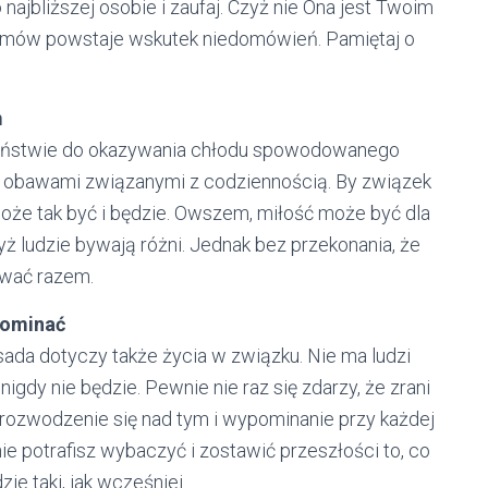
najbliższej osobie i zaufaj. Czyż nie Ona jest Twoim
blemów powstaje wskutek niedomówień. Pamiętaj o
m
wieństwie do okazywania chłodu spowodowanego
czy obawami związanymi z codziennością. By związek
 może tak być i będzie. Owszem, miłość może być dla
dyż ludzie bywają różni. Jednak bez przekonania, że
nować razem.
pominać
 zasada dotyczy także życia w związku. Nie ma ludzi
 nigdy nie będzie. Pewnie nie raz się zdarzy, że zrani
ak rozwodzenie się nad tym i wypominanie przy każdej
nie potrafisz wybaczyć i zostawić przeszłości to, co
zie taki, jak wcześniej.