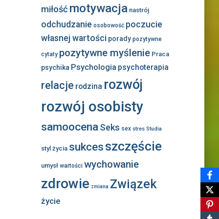
motywacja
miłość
nastrój
odchudzanie
poczucie
osobowość
własnej wartości
porady
pozytywne
pozytywne myślenie
Praca
cytaty
Psychologia
psychoterapia
psychika
rozwój
relacje
rodzina
rozwój osobisty
samoocena
Seks
sex
stres
Studia
szczęście
sukces
styl życia
wychowanie
umysł
wartości
zdrowie
Związek
zmiana
życie