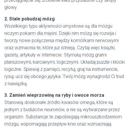
przeciągnięcie się, zrobienie kilku przysiadów czy skręty
głowy.
2. Stale pobudzaj mózg
Wszelkiego typu aktywności umysłowe są dla mózgu
niczym pokarm dla mięśni. Dzięki nim mózg się rozwija i
tworzy nowe połączenia między komórkami nerwowymi
oraz wzmacnia te, które już istnieją. Czytaj więc książki,
gazety, artykuły w Internecie. Stymuluj mózg grami
planszowymi, karcianymi, logicznymi. Układaj puzzle i klocki
logiczne. Śpiewaj z pamięci, recytuj, graj na instrumencie,
rysuj, ucz się obcego języka. Twój mózg wynagrodzi Ci trud
z nawiązką.
3. Zamień wieprzowinę na ryby i owoce morza
Stanowią doskonałe źródło kwasów omega, które są
jednym z budulców neuronów, a nie są wytwarzane przez
organizm. Substancje te zapobiegają mikrouszkodzeniom
mózgu, wspomagają przepływ krwi oraz wzmacniają