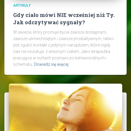
ARTYKUŁY
Gdy ciało mówi NIE wcześniej niż Ty.
Jak odczytywać sygnały?
W świecie, który promuje bycie zawsze dostępnym,
zawsze uśmiechniętym i zawsze produktywnym, łatwo
jest zgubić kontakt z jedynym narzędziem, które nigdy
nas nie oszukuje: z własnym ciałem. Jako terapeutka
pracująca w nurtach poznawczo-behawioralnych i
schematu,
Dowiedz się więcej