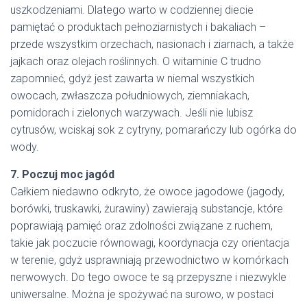
uszkodzeniami. Dlatego warto w codziennej diecie
pamiętać o produktach pełnoziarnistych i bakaliach –
przede wszystkim orzechach, nasionach i ziarnach, a także
jajkach oraz olejach roślinnych. O witaminie C trudno
zapomnieć, gdyż jest zawarta w niemal wszystkich
owocach, zwłaszcza południowych, ziemniakach,
pomidorach i zielonych warzywach. Jeśli nie lubisz
cytrusów, wciskaj sok z cytryny, pomarańczy lub ogórka do
wody.
7. Poczuj moc jagód
Całkiem niedawno odkryto, że owoce jagodowe (jagody,
borówki, truskawki, żurawiny) zawierają substancje, które
poprawiają pamięć oraz zdolności związane z ruchem,
takie jak poczucie równowagi, koordynacja czy orientacja
w terenie, gdyż usprawniają przewodnictwo w komórkach
nerwowych. Do tego owoce te są przepyszne i niezwykle
uniwersalne. Można je spożywać na surowo, w postaci