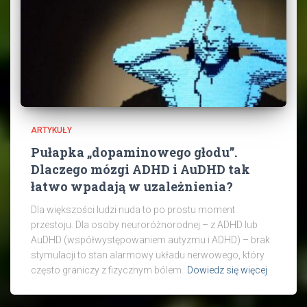
ARTYKUŁY
Pułapka „dopaminowego głodu”.
Dlaczego mózgi ADHD i AuDHD tak
łatwo wpadają w uzależnienia?
Dla większości ludzi nuda to po prostu moment
przestoju. Dla osoby neuroróżnorodnej – z ADHD lub
AuDHD (współwystępowaniem autyzmu i ADHD) – brak
stymulacji to stan alarmowy układu nerwowego, który
często graniczy z fizycznym bólem.
Dowiedz się więcej