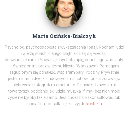
Marta Osińska-Białczyk
Psycholog, psychoterapeuta z wykształcenia i pasji. Kocham ludzi
i wierzę w nich, dlatego chętnie dzielę się wiedzą i
doświadczeniami. Prowadzę psychoterapię, coachingi i warsztaty
- również online oraz w domu klienta (Warszawa). Pomagam
zagubionym się odnaleźć, wspieram pary i rodziny. Prywatnie
jestem mamą dwójki cudownych maluchów, fanem zdrowego
stylu życia i fotografem-amatorem. Pisanie od zawsze mi
towarzyszy, podobnie jak ludzie, muzyka i filmy - bez nich moje
życie nie byłoby takie samo. Jeśli chcesz się skonsultować, lub
zapisać na konsultację, zajrzyj do
kontaktu.