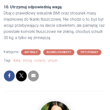
10. Utrzymuj odpowiednią wagę
Dbaj o prawidłowy wskaźnik BMI oraz stosunek masy
mięśniowej do tkanki tłuszczowej. Nie chodzi o to, byś był
wciąż przebywający na diecie szkieletem, ale pamiętaj: raz
powstałe komórki tłuszczowe nie znikną, choćbyś schudł
30 kg, a tylko się zmniejszą.
Kategorie:
ARTYKUŁY
ROZWÓJ OSOBISTY
TIPY I PORADY
Tagi:
dieta
mózg
rozwój
umysł