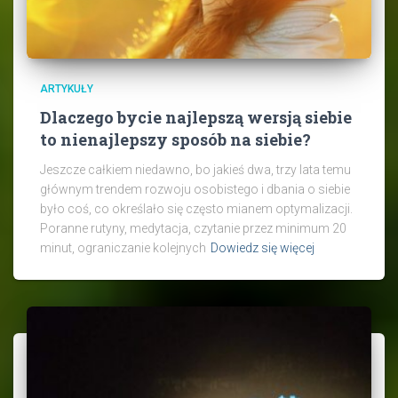
ARTYKUŁY
Dlaczego bycie najlepszą wersją siebie
to nienajlepszy sposób na siebie?
Jeszcze całkiem niedawno, bo jakieś dwa, trzy lata temu
głównym trendem rozwoju osobistego i dbania o siebie
było coś, co określało się często mianem optymalizacji.
Poranne rutyny, medytacja, czytanie przez minimum 20
minut, ograniczanie kolejnych
Dowiedz się więcej