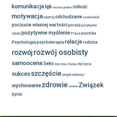
komunikacja
lęk
miłość
macierzyństwo
motywacja
odchudzanie
nastrój
osobowość
poczucie własnej wartości
porady
pozytywne
pozytywne myślenie
psychika
Praca
cytaty
relacje
Psychologia
psychoterapia
rodzina
rozwój osobisty
rozwój
samoocena
Seks
styl życia
sex
stres
Studia
szczęście
sukces
umysł
wartości
zdrowie
Związek
wychowanie
zmiana
życie