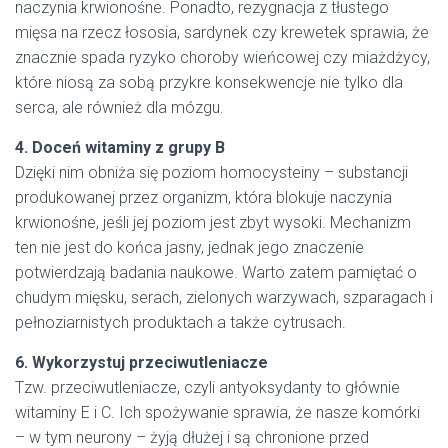
naczynia krwionośne. Ponadto, rezygnacja z tłustego
mięsa na rzecz łososia, sardynek czy krewetek sprawia, że
znacznie spada ryzyko choroby wieńcowej czy miażdżycy,
które niosą za sobą przykre konsekwencje nie tylko dla
serca, ale również dla mózgu.
4. Doceń witaminy z grupy B
Dzięki nim obniża się poziom homocysteiny – substancji
produkowanej przez organizm, która blokuje naczynia
krwionośne, jeśli jej poziom jest zbyt wysoki. Mechanizm
ten nie jest do końca jasny, jednak jego znaczenie
potwierdzają badania naukowe. Warto zatem pamiętać o
chudym mięsku, serach, zielonych warzywach, szparagach i
pełnoziarnistych produktach a także cytrusach.
6. Wykorzystuj przeciwutleniacze
Tzw. przeciwutleniacze, czyli antyoksydanty to głównie
witaminy E i C. Ich spożywanie sprawia, że nasze komórki
– w tym neurony – żyją dłużej i są chronione przed