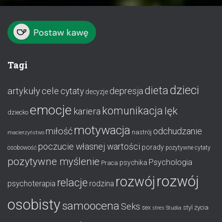
Tagi
dzieci
dieta
artykuły
cele
cytaty
depresja
decyzje
emocje
komunikacja
lęk
kariera
dziecko
motywacja
miłość
odchudzanie
nastrój
macierzyństwo
poczucie własnej wartości
porady
osobowość
pozytywne cytaty
pozytywne myślenie
Psychologia
psychika
Praca
rozwój
rozwój
relacje
psychoterapia
rodzina
osobisty
samoocena
Seks
styl życia
sex
stres
Studia