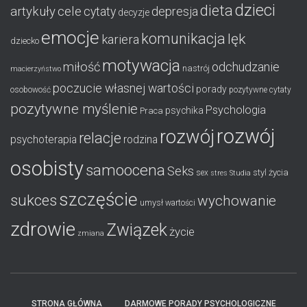
dzieci
dieta
artykuły
cele
cytaty
depresja
decyzje
emocje
komunikacja
lęk
kariera
dziecko
motywacja
miłość
odchudzanie
nastrój
macierzyństwo
poczucie własnej wartości
porady
osobowość
pozytywne cytaty
pozytywne myślenie
Psychologia
psychika
Praca
rozwój
rozwój
relacje
psychoterapia
rodzina
osobisty
samoocena
Seks
styl życia
sex
stres
Studia
szczęście
sukces
wychowanie
umysł
wartości
zdrowie
Związek
życie
zmiana
STRONA GŁÓWNA
DARMOWE PORADY PSYCHOLOGICZNE