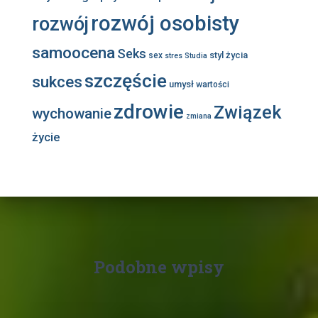
rozwój osobisty
rozwój
samoocena
Seks
styl życia
sex
stres
Studia
szczęście
sukces
umysł
wartości
zdrowie
Związek
wychowanie
zmiana
życie
Podobne wpisy