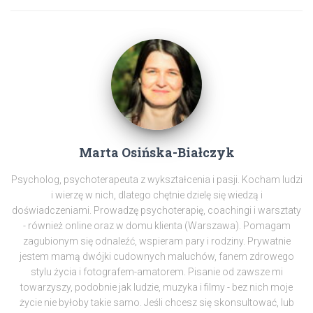
Marta Osińska-Białczyk
Psycholog, psychoterapeuta z wykształcenia i pasji. Kocham ludzi
i wierzę w nich, dlatego chętnie dzielę się wiedzą i
doświadczeniami. Prowadzę psychoterapię, coachingi i warsztaty
- również online oraz w domu klienta (Warszawa). Pomagam
zagubionym się odnaleźć, wspieram pary i rodziny. Prywatnie
jestem mamą dwójki cudownych maluchów, fanem zdrowego
stylu życia i fotografem-amatorem. Pisanie od zawsze mi
towarzyszy, podobnie jak ludzie, muzyka i filmy - bez nich moje
życie nie byłoby takie samo. Jeśli chcesz się skonsultować, lub