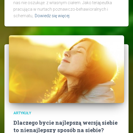
nas nie oszukuje: z własnym ciałem. Jako terapeutka
pracująca w nurtach poznawczo-behawioralnych i
schematu,
Dowiedz się więcej
ARTYKUŁY
Dlaczego bycie najlepszą wersją siebie
to nienajlepszy sposób na siebie?