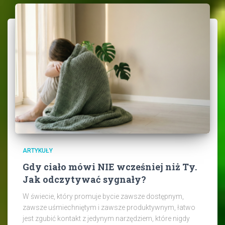
ARTYKUŁY
Gdy ciało mówi NIE wcześniej niż Ty.
Jak odczytywać sygnały?
W świecie, który promuje bycie zawsze dostępnym,
zawsze uśmiechniętym i zawsze produktywnym, łatwo
jest zgubić kontakt z jedynym narzędziem, które nigdy