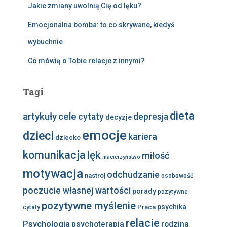
Jakie zmiany uwolnią Cię od lęku?
Emocjonalna bomba: to co skrywane, kiedyś
wybuchnie
Co mówią o Tobie relacje z innymi?
Tagi
dieta
artykuły
cele
cytaty
depresja
decyzje
emocje
dzieci
kariera
dziecko
komunikacja
lęk
miłość
macierzyństwo
motywacja
odchudzanie
nastrój
osobowość
poczucie własnej wartości
porady
pozytywne
pozytywne myślenie
psychika
Praca
cytaty
relacje
Psychologia
psychoterapia
rodzina