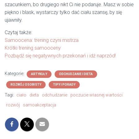
szacunkiem, bo drugiego nikt Ci nie podaruje. Masz w sobie
piękno i blask, wystarczy tylko dać ciału szansę, by się
ujawniły.
Czytaj także:
Samoocena: trening czyni mistrza
Krótki trening samooceny
Pozbądź się negatywnych przekonań i idź naprzód!
Kategorie:
ARTYKUŁY
ODCHUDZANIE I DIETA
ROZWÓJ OSOBISTY
TIPY I PORADY
Tagi:
ciało
dieta
odchudzanie
poczucie własnej wartości
rozwój
samoakceptacja