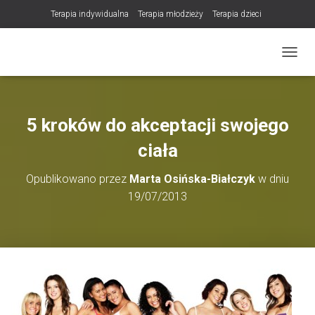
Terapia indywidualna
Terapia młodzieży
Terapia dzieci
Terapia partnerska / małżeńska
Konsultacje / terapia online (teleterapia)
PRZEŁ
Konsultacje i terapia seksuologiczna
Poradnictwo i wsparcie psychologiczne
DLA TERAPEUTÓW
5 kroków do akceptacji swojego
NOWOŚĆ! Trening Komunikacji dla Par
ciała
LET Me Go! – Ekspresowa Terapia Lęku (IET)
Cart
Opublikowano przez
Marta Osińska-Białczyk
w dniu
Konsultacje rodzicielskie
19/07/2013
https://zdrowiewglowie.pl/konsultacje-rodzicielskie/
Płatność
Produkty