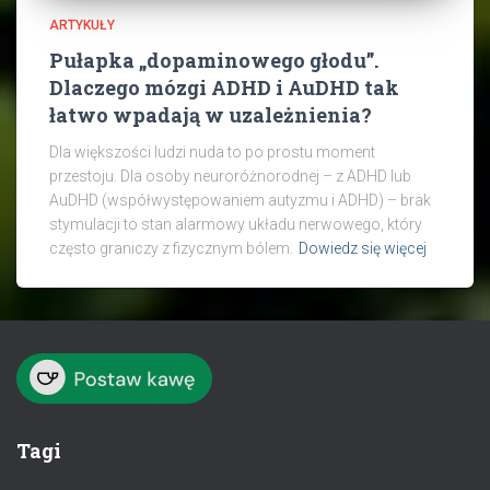
ARTYKUŁY
Pułapka „dopaminowego głodu”.
Dlaczego mózgi ADHD i AuDHD tak
łatwo wpadają w uzależnienia?
Dla większości ludzi nuda to po prostu moment
przestoju. Dla osoby neuroróżnorodnej – z ADHD lub
AuDHD (współwystępowaniem autyzmu i ADHD) – brak
stymulacji to stan alarmowy układu nerwowego, który
często graniczy z fizycznym bólem.
Dowiedz się więcej
Tagi