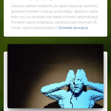
Jeszcze całkiem niedawno, bo jakieś dwa, trzy lata temu
głównym trendem rozwoju osobistego i dbania o siebie
było coś, co określało się często mianem optymalizacji.
Poranne rutyny, medytacja, czytanie przez minimum 20
minut, ograniczanie kolejnych
Dowiedz się więcej