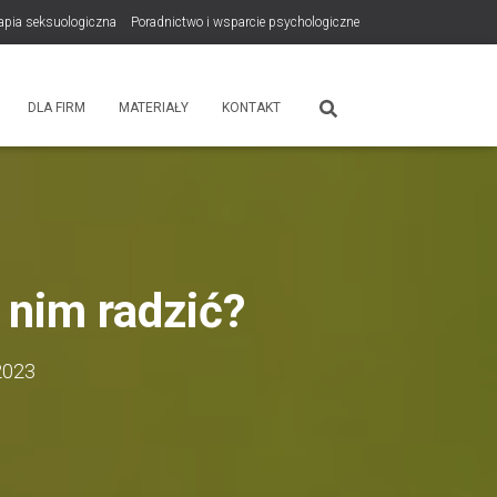
rapia seksuologiczna
Poradnictwo i wsparcie psychologiczne
tps://zdrowiewglowie.pl/konsultacje-rodzicielskie/
Płatność
DLA FIRM
MATERIAŁY
KONTAKT
z nim radzić?
2023