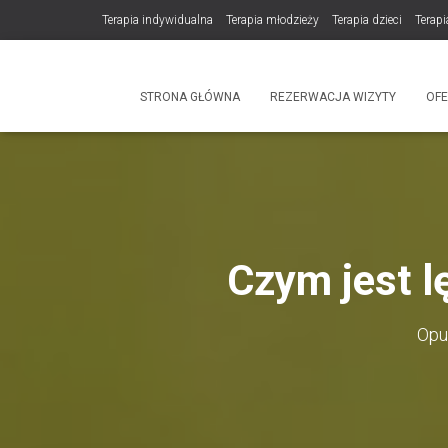
Terapia indywidualna
Terapia młodzieży
Terapia dzieci
Terapi
DLA TERAPEUTÓW
NOWOŚĆ! Trening Komunikacji dla Par
STRONA GŁÓWNA
REZERWACJA WIZYTY
OF
Produkty
Czym jest lę
Opu