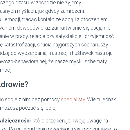
szego czasu, w zasadzie nie żyjemy
asnych myślach, jak gdyby zamrożeni.
 i emocji, tracąc kontakt ze sobą i z otoczeniem.
kiwaniem dowodów oraz zamartwianie się psują nie
nie w pracy, relacje czy satysfakcję i przyjemność
 katastrofizacji, snucia najgorszych scenariuszy i
adzą do wyczerpania, frustracji i huśtawek nastroju,
wczo-behawioralnej, że nasze myśli i schematy
mocji.
zdrowie?
dzić sobie z nim bez pomocy
specjalisty
. Wiem jednak,
 możesz poczuć się lepiej.
wdzięczności
, które przekieruje Twoją uwagę na
e. Po przebudzeniu przeciągnij się i poczuj, jakie to