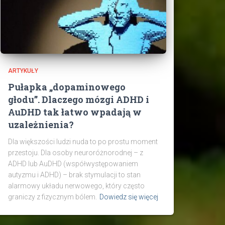
ARTYKUŁY
Pułapka „dopaminowego
głodu”. Dlaczego mózgi ADHD i
AuDHD tak łatwo wpadają w
uzależnienia?
Dla większości ludzi nuda to po prostu moment
przestoju. Dla osoby neuroróżnorodnej – z
ADHD lub AuDHD (współwystępowaniem
autyzmu i ADHD) – brak stymulacji to stan
alarmowy układu nerwowego, który często
graniczy z fizycznym bólem.
Dowiedz się więcej