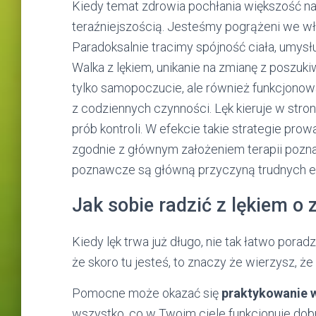
Kiedy temat zdrowia pochłania większość na
teraźniejszością. Jesteśmy pogrążeni we wł
Paradoksalnie tracimy spójność ciała, umysłu
Walka z lękiem, unikanie na zmianę z poszu
tylko samopoczucie, ale również funkcjonowa
z codziennych czynności. Lęk kieruje w stronę
prób kontroli. W efekcie takie strategie prow
zgodnie z głównym założeniem terapii pozna
poznawcze są główną przyczyną trudnych e
Jak sobie radzić z lękiem o 
Kiedy lęk trwa już długo, nie tak łatwo pora
że skoro tu jesteś, to znaczy że wierzysz, że
Pomocne może okazać się
praktykowanie 
wszystko, co w Twoim ciele funkcjonuje dobrz