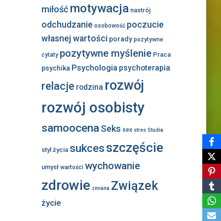
motywacja
miłość
nastrój
odchudzanie
poczucie
osobowość
własnej wartości
porady
pozytywne
pozytywne myślenie
Praca
cytaty
Psychologia
psychoterapia
psychika
rozwój
relacje
rodzina
rozwój osobisty
samoocena
Seks
sex
stres
Studia
szczęście
sukces
styl życia
wychowanie
umysł
wartości
zdrowie
Związek
zmiana
życie