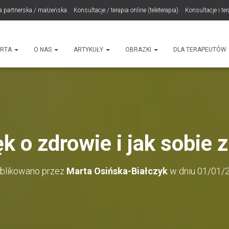
a partnerska / małżeńska
Konsultacje / terapia online (teleterapia)
Konsultacje i te
LET Me Go! – Ekspresowa Terapia Lęku (IET)
Cart
Konsultacje rodzicielskie
ht
ERTA
O NAS
ARTYKUŁY
OBRAZKI
DLA TERAPEUTÓW
k o zdrowie i jak sobie 
blikowano przez
Marta Osińska-Białczyk
w dniu
01/01/