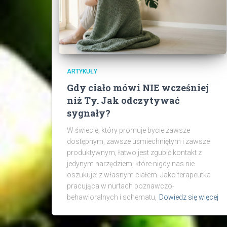
ARTYKUŁY
Gdy ciało mówi NIE wcześniej
niż Ty. Jak odczytywać
sygnały?
W świecie, który promuje bycie zawsze
dostępnym, zawsze uśmiechniętym i zawsze
produktywnym, łatwo jest zgubić kontakt z
jedynym narzędziem, które nigdy nas nie
oszukuje: z własnym ciałem. Jako terapeutka
pracująca w nurtach poznawczo-
behawioralnych i schematu,
Dowiedz się więcej