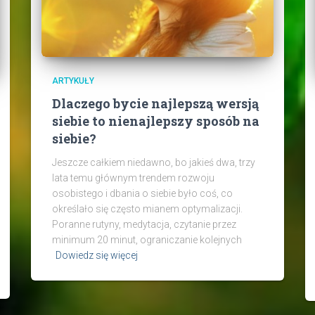
ARTYKUŁY
Dlaczego bycie najlepszą wersją
siebie to nienajlepszy sposób na
siebie?
Jeszcze całkiem niedawno, bo jakieś dwa, trzy
lata temu głównym trendem rozwoju
osobistego i dbania o siebie było coś, co
określało się często mianem optymalizacji.
Poranne rutyny, medytacja, czytanie przez
minimum 20 minut, ograniczanie kolejnych
Dowiedz się więcej