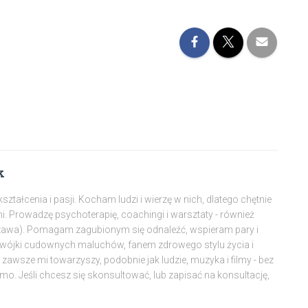
k
tałcenia i pasji. Kocham ludzi i wierzę w nich, dlatego chętnie
mi. Prowadzę psychoterapię, coachingi i warsztaty - również
szawa). Pomagam zagubionym się odnaleźć, wspieram pary i
dwójki cudownych maluchów, fanem zdrowego stylu życia i
awsze mi towarzyszy, podobnie jak ludzie, muzyka i filmy - bez
amo. Jeśli chcesz się skonsultować, lub zapisać na konsultację,