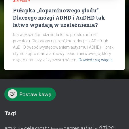
ARTYKUŁY
Pułapka „dopaminowego głodu”.
Dlaczego mózgi ADHD i AuDHD tak
łatwo wpadają w uzależnienia?
Dla większości ludzi nuda to po prostu moment
przestoju. Dla osoby neuroróżnorodnej – z ADHD lub
AuDHD (współwystępowaniem autyzmu i ADHD) – brak
stymulacji to stan alarmowy układu nerwowego, który
często graniczy z fizycznym bólem.
Dowiedz się więcej
Tagi
dzieci
dieta
artykuły
cele
cytaty
depresja
decyzje