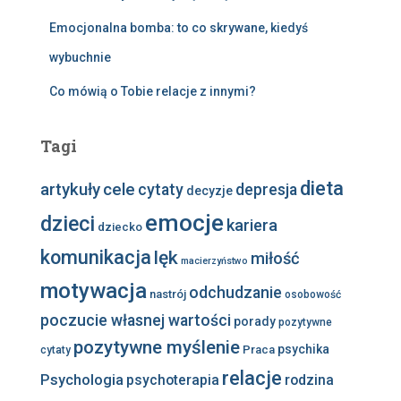
Emocjonalna bomba: to co skrywane, kiedyś
wybuchnie
Co mówią o Tobie relacje z innymi?
Tagi
dieta
artykuły
cele
cytaty
depresja
decyzje
emocje
dzieci
kariera
dziecko
komunikacja
lęk
miłość
macierzyństwo
motywacja
odchudzanie
nastrój
osobowość
poczucie własnej wartości
porady
pozytywne
pozytywne myślenie
psychika
Praca
cytaty
relacje
Psychologia
psychoterapia
rodzina