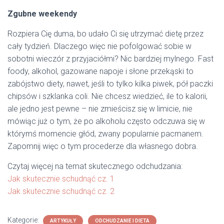
Zgubne weekendy
Rozpiera Cię duma, bo udało Ci się utrzymać dietę przez
cały tydzień. Dlaczego więc nie pofolgować sobie w
sobotni wieczór z przyjaciółmi? Nic bardziej mylnego. Fast
foody, alkohol, gazowane napoje i słone przekąski to
zabójstwo diety, nawet, jeśli to tylko kilka piwek, pół paczki
chipsów i szklanka coli. Nie chcesz wiedzieć, ile to kalorii,
ale jedno jest pewne – nie zmieścisz się w limicie, nie
mówiąc już o tym, że po alkoholu często odczuwa się w
którymś momencie głód, zwany popularnie pacmanem.
Zapomnij więc o tym procederze dla własnego dobra.
Czytaj więcej na temat skutecznego odchudzania:
Jak skutecznie schudnąć cz. 1
Jak skutecznie schudnąć cz. 2
Kategorie:
ARTYKUŁY
ODCHUDZANIE I DIETA