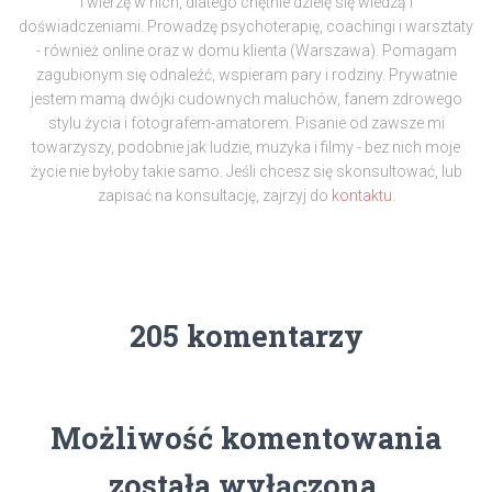
i wierzę w nich, dlatego chętnie dzielę się wiedzą i
doświadczeniami. Prowadzę psychoterapię, coachingi i warsztaty
- również online oraz w domu klienta (Warszawa). Pomagam
zagubionym się odnaleźć, wspieram pary i rodziny. Prywatnie
jestem mamą dwójki cudownych maluchów, fanem zdrowego
stylu życia i fotografem-amatorem. Pisanie od zawsze mi
towarzyszy, podobnie jak ludzie, muzyka i filmy - bez nich moje
życie nie byłoby takie samo. Jeśli chcesz się skonsultować, lub
zapisać na konsultację, zajrzyj do
kontaktu.
205 komentarzy
Możliwość komentowania
została wyłączona.