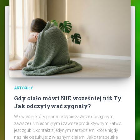
ARTYKUŁY
Gdy ciało mówi NIE wcześniej niż Ty.
Jak odczytywać sygnały?
W świecie, który promuje bycie zawsze dostępnym,
zawsze uśmiechniętym i zawsze produktywnym, łatwo
jest zgubić kontakt z jedynym narzędziem, które nigdy
nas nie oszukuje: z własnym ciałem. Jako terapeutka