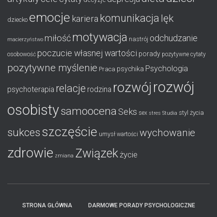
emocje
komunikacja
lęk
kariera
dziecko
motywacja
miłość
odchudzanie
nastrój
macierzyństwo
poczucie własnej wartości
porady
osobowość
pozytywne cytaty
pozytywne myślenie
Psychologia
psychika
Praca
rozwój
rozwój
relacje
psychoterapia
rodzina
osobisty
samoocena
Seks
styl życia
sex
stres
Studia
szczęście
sukces
wychowanie
umysł
wartości
zdrowie
Związek
życie
zmiana
STRONA GŁÓWNA
DARMOWE PORADY PSYCHOLOGICZNE