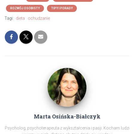
ROZWÓJ OSOBISTY
TIPY I PORADY
Tagi:
dieta
ochudzanie
Marta Osińska-Białczyk
Psycholog, psychoterapeuta z wykształcenia i pasji. Kocham ludzi