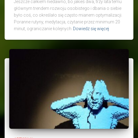
Jeszcze całkiem niedawno, bo jakieś dwa, trzy lata temu
głównym trendem rozwoju osobistego i dbania o siebie
było coś, co określało się często mianem optymalizacji.
Poranne rutyny, medytacja, czytanie przez minimum 20
minut, ograniczanie kolejnych
Dowiedz się więcej