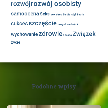
rozwój osobisty
rozwój
samoocena
Seks
styl życia
sex
stres
Studia
szczęście
sukces
umysł
wartości
zdrowie
Związek
wychowanie
zmiana
życie
Podobne wpisy