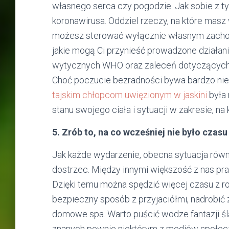
własnego serca czy pogodzie. Jak sobie z t
koronawirusa. Oddziel rzeczy, na które masz
możesz sterować wyłącznie własnym zachow
jakie mogą Ci przynieść prowadzone działani
wytycznych WHO oraz zaleceń dotyczących kr
Choć poczucie bezradności bywa bardzo niep
tajskim chłopcom uwięzionym w jaskini
była 
stanu swojego ciała i sytuacji w zakresie, n
5. Zrób to, na co wcześniej nie było czasu
Jak każde wydarzenie, obecna sytuacja równ
dostrzec. Między innymi większość z nas prac
Dzięki temu można spędzić więcej czasu z r
bezpieczny sposób z przyjaciółmi, nadrobić 
domowe spa. Warto puścić wodze fantazji ś
znanych pewnie niektórym z mediów społe