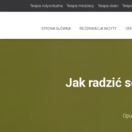
Terapia indywidualna
Terapia młodzieży
Terapia dzieci
Terapi
DLA TERAPEUTÓW
NOWOŚĆ! Trening Komunikacji dla Par
STRONA GŁÓWNA
REZERWACJA WIZYTY
OF
Produkty
Jak radzić 
Opu