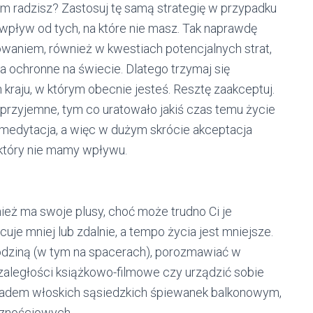
ym radzisz? Zastosuj tę samą strategię w przypadku
 wpływ od tych, na które nie masz. Tak naprawdę
aniem, również w kwestiach potencjalnych strat,
a ochronne na świecie. Dlatego trzymaj się
aju, w którym obecnie jesteś. Resztę zaakceptuj.
rzyjemne, tym co uratowało jakiś czas temu życie
medytacja, a więc w dużym skrócie akceptacja
a który nie mamy wpływu.
ież ma swoje plusy, choć może trudno Ci je
uje mniej lub zdalnie, a tempo życia jest mniejsze.
odziną (w tym na spacerach), porozmawiać w
zaległości książkowo-filmowe czy urządzić sobie
ladem włoskich sąsiedzkich śpiewanek balkonowym,
cznościowych.