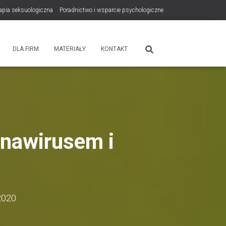
rapia seksuologiczna
Poradnictwo i wsparcie psychologiczne
tps://zdrowiewglowie.pl/konsultacje-rodzicielskie/
Płatność
DLA FIRM
MATERIAŁY
KONTAKT
onawirusem i
2020