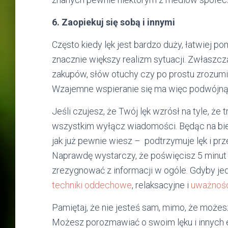
6. Zaopiekuj się sobą i innymi
Często kiedy lęk jest bardzo duży, łatwiej 
znacznie większy realizm sytuacji. Zwłaszcz
zakupów, słów otuchy czy po prostu zrozumi
Wzajemne wspieranie się ma więc podwójną 
Jeśli czujesz, że Twój lęk wzrósł na tyle, że
wszystkim wyłącz wiadomości. Będąc na bież
jak już pewnie wiesz – podtrzymuje lęk i prz
Naprawdę wystarczy, że poświęcisz 5 minut dz
zrezygnować z informacji w ogóle. Gdyby jed
techniki oddechowe
, relaksacyjne i
uważnoś
Pamiętaj, że nie jesteś sam, mimo, że możesz
Możesz porozmawiać o swoim lęku i innych e