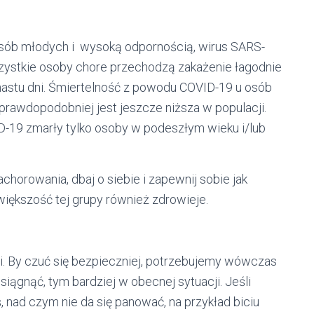
 osób młodych i wysoką odpornością, wirus SARS-
zystkie osoby chore przechodzą zakażenie łagodnie
unastu dni. Śmiertelność z powodu COVID-19 u osób
rawdopodobniej jest jeszcze niższa w populacji.
ID-19 zmarły tylko osoby w podeszłym wieku i/lub
chorowania, dbaj o siebie i zapewnij sobie jak
iększość tej grupy również zdrowieje.
li. By czuć się bezpieczniej, potrzebujemy wówczas
iągnąć, tym bardziej w obecnej sytuacji. Jeśli
 nad czym nie da się panować, na przykład biciu