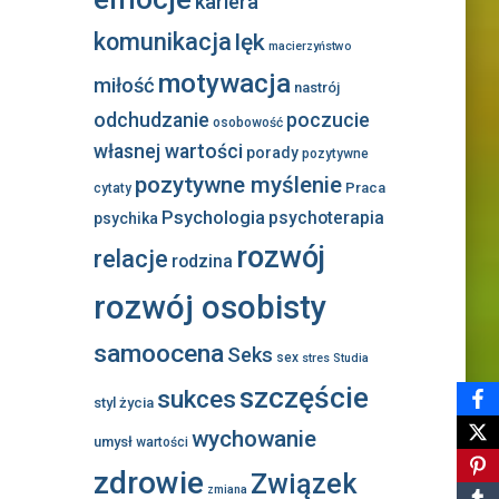
kariera
komunikacja
lęk
macierzyństwo
motywacja
miłość
nastrój
odchudzanie
poczucie
osobowość
własnej wartości
porady
pozytywne
pozytywne myślenie
Praca
cytaty
Psychologia
psychoterapia
psychika
rozwój
relacje
rodzina
rozwój osobisty
samoocena
Seks
sex
stres
Studia
szczęście
sukces
styl życia
wychowanie
umysł
wartości
zdrowie
Związek
zmiana