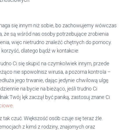
pomaga się innym niż sobie, bo zachowujemy wówczas
a, że są wśród nas osoby potrzebujące zrobienia
enia, więc nietrudno znaleźć chętnych do pomocy.
korzyść, dlatego bądź w kontakcie.
 trudno Ci się skupić na czymkolwiek innym, przede
ąco nie spowolnisz wirusa, a pozorna kontrola –
edłuża jego trwanie, dając jedynie chwilową ulgę.
iennie na bycie na bieżąco, jeśli trudno Ci
nak Twój lęk zaczął być paniką, zastosuj znane Ci
ciowe
.
 tak czuć. Większość osób czuje się teraz źle.
mocjach z kimś z rodziny, znajomych oraz