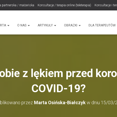
a partnerska / małżeńska
Konsultacje / terapia online (teleterapia)
Konsultacje i te
LET Me Go! – Ekspresowa Terapia Lęku (IET)
Cart
Konsultacje rodzicielskie
ht
ERTA
O NAS
ARTYKUŁY
OBRAZKI
DLA TERAPEUTÓW
sobie z lękiem przed kor
COVID-19?
blikowano przez
Marta Osińska-Białczyk
w dniu
15/03/