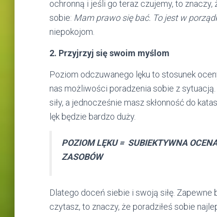
ochronną i jeśli go teraz czujemy, to znacz
sobie:
Mam prawo się bać. To jest w porząd
niepokojom.
2. Przyjrzyj się swoim myślom
Poziom odczuwanego lęku to stosunek oceny
nas możliwości poradzenia sobie z sytuacją. 
siły, a jednocześnie masz skłonność do kata
lęk będzie bardzo duży.
POZIOM LĘKU =
SUBIEKTYWNA OCENA 
ZASOBÓW
Dlatego doceń siebie i swoją siłę. Zapewne b
czytasz, to znaczy, że poradziłeś sobie najlep