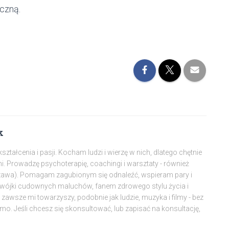
czną.
k
tałcenia i pasji. Kocham ludzi i wierzę w nich, dlatego chętnie
mi. Prowadzę psychoterapię, coachingi i warsztaty - również
szawa). Pomagam zagubionym się odnaleźć, wspieram pary i
dwójki cudownych maluchów, fanem zdrowego stylu życia i
awsze mi towarzyszy, podobnie jak ludzie, muzyka i filmy - bez
amo. Jeśli chcesz się skonsultować, lub zapisać na konsultację,