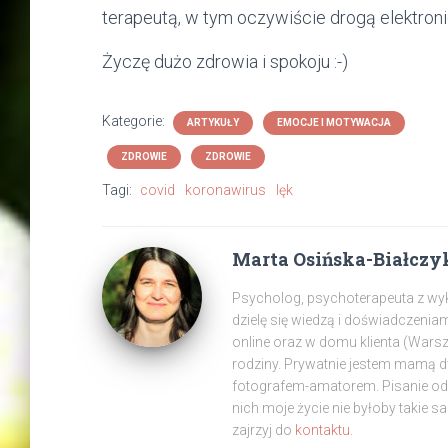
terapeutą, w tym oczywiście drogą elektroni
Życzę dużo zdrowia i spokoju :-)
Kategorie:
ARTYKUŁY
EMOCJE I MOTYWACJA
ZDROWIE
ZDROWIE
Tagi:
covid
koronawirus
lęk
Marta Osińska-Białczy
Psycholog, psychoterapeuta z wyksz
dzielę się wiedzą i doświadczenia
online oraz w domu klienta (War
rodziny. Prywatnie jestem mamą 
fotografem-amatorem. Pisanie od z
nich moje życie nie byłoby takie s
zajrzyj do
kontaktu.