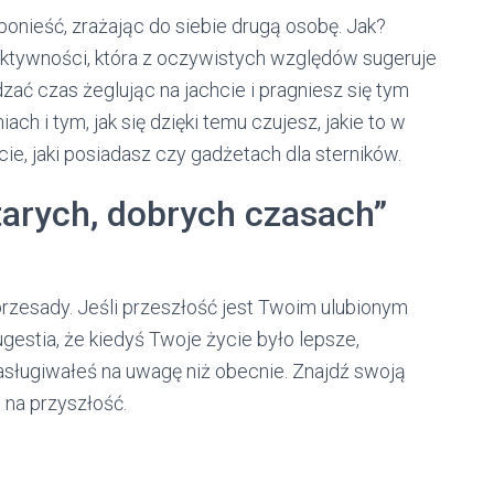
 ponieść, zrażając do siebie drugą osobę. Jak?
aktywności, która z oczywistych względów sugeruje
zać czas żeglując na jachcie i pragniesz się tym
h i tym, jak się dzięki temu czujesz, jakie to w
ie, jaki posiadasz czy gadżetach dla sterników.
starych, dobrych czasach”
rzesady. Jeśli przeszłość jest Twoim ulubionym
estia, że kiedyś Twoje życie było lepsze,
zasługiwałeś na uwagę niż obecnie. Znajdź swoją
h na przyszłość.