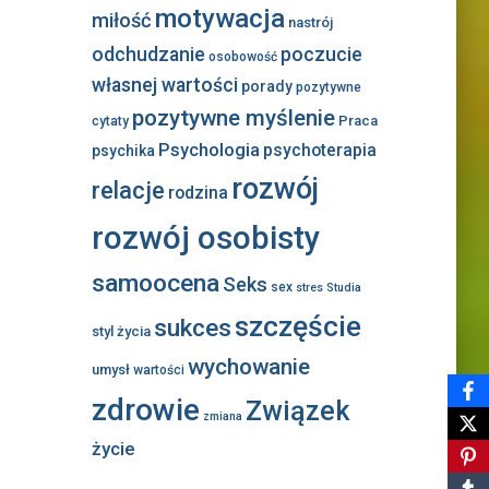
motywacja
miłość
nastrój
odchudzanie
poczucie
osobowość
własnej wartości
porady
pozytywne
pozytywne myślenie
Praca
cytaty
Psychologia
psychoterapia
psychika
rozwój
relacje
rodzina
rozwój osobisty
samoocena
Seks
sex
stres
Studia
szczęście
sukces
styl życia
wychowanie
umysł
wartości
zdrowie
Związek
zmiana
życie