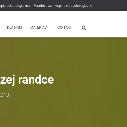
rapia seksuologiczna
Poradnictwo i wsparcie psychologiczne
tps://zdrowiewglowie.pl/konsultacje-rodzicielskie/
Płatność
DLA FIRM
MATERIAŁY
KONTAKT
zej randce
2013