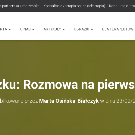
a partnerska / małżeńska
Konsultacje / terapia online (teleterapia)
Konsultacje i te
LET Me Go! – Ekspresowa Terapia Lęku (IET)
Cart
Konsultacje rodzicielskie
ht
ERTA
O NAS
ARTYKUŁY
OBRAZKI
DLA TERAPEUTÓW
ku: Rozmowa na pierws
blikowano przez
Marta Osińska-Białczyk
w dniu
23/02/