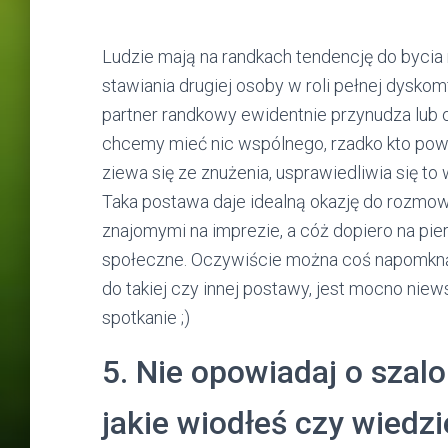
Ludzie mają na randkach tendencję do byci
stawiania drugiej osoby w roli pełnej dyskom
partner randkowy ewidentnie przynudza lub o
chcemy mieć nic wspólnego, rzadko kto powie
ziewa się ze znużenia, usprawiedliwia się 
Taka postawa daje idealną okazję do rozmowy
znajomymi na imprezie, a cóż dopiero na pierws
społeczne. Oczywiście można coś napomkną
do takiej czy innej postawy, jest mocno nie
spotkanie ;)
5. Nie opowiadaj o sza
jakie wiodłeś czy wiedz