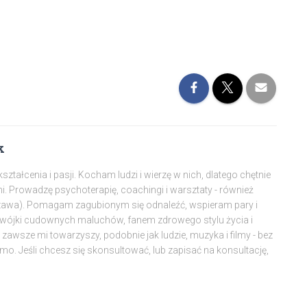
k
tałcenia i pasji. Kocham ludzi i wierzę w nich, dlatego chętnie
mi. Prowadzę psychoterapię, coachingi i warsztaty - również
szawa). Pomagam zagubionym się odnaleźć, wspieram pary i
dwójki cudownych maluchów, fanem zdrowego stylu życia i
awsze mi towarzyszy, podobnie jak ludzie, muzyka i filmy - bez
amo. Jeśli chcesz się skonsultować, lub zapisać na konsultację,