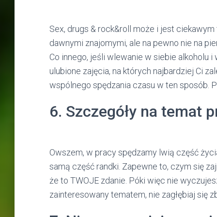
Sex, drugs & rock&roll może i jest ciekawym
dawnymi znajomymi, ale na pewno nie na pie
Co innego, jeśli wlewanie w siebie alkoholu 
ulubione zajęcia, na których najbardziej Ci z
wspólnego spędzania czasu w ten sposób. P
6. Szczegóły na temat p
Owszem, w pracy spędzamy lwią część życia, 
samą część randki. Zapewne to, czym się zajm
że to TWOJE zdanie. Póki więc nie wyczujes
zainteresowany tematem, nie zagłębiaj się zb