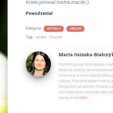
Kolekcjonować można znaczki ;)
Powodzenia!
Kategorie:
ARTYKUŁY
ZWIĄZEK
Tagi:
randka
Związek
Marta Osińska-Białczy
Psycholog, psychoterapeuta z wyksz
dzielę się wiedzą i doświadczenia
online oraz w domu klienta (War
rodziny. Prywatnie jestem mamą 
fotografem-amatorem. Pisanie od z
nich moje życie nie byłoby takie s
zajrzyj do
kontaktu.