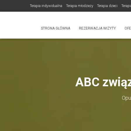
Terapia indywidualna
Terapia młodzieży
Terapia dzieci
Terapi
DLA TERAPEUTÓW
NOWOŚĆ! Trening Komunikacji dla Par
STRONA GŁÓWNA
REZERWACJA WIZYTY
OF
Produkty
ABC związ
Opu