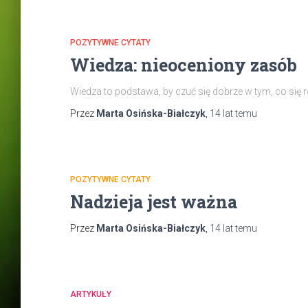
POZYTYWNE CYTATY
Wiedza: nieoceniony zasób
Wiedza to podstawa, by czuć się dobrze w tym, co się r
Przez
Marta Osińska-Białczyk
,
14 lat
temu
POZYTYWNE CYTATY
Nadzieja jest ważna
Przez
Marta Osińska-Białczyk
,
14 lat
temu
ARTYKUŁY