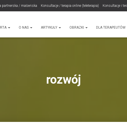
a partnerska / małżeńska
Konsultacje / terapia online (teleterapia)
Konsultacje i te
LET Me Go! – Ekspresowa Terapia Lęku (IET)
Cart
Konsultacje rodzicielskie
ht
ERTA
O NAS
ARTYKUŁY
OBRAZKI
DLA TERAPEUTÓW
rozwój