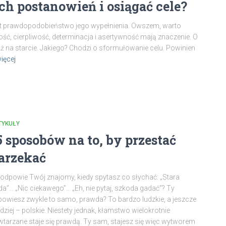
 postanowień i osiągać cele?
 prawdopodobieństwo jego wypełnienia. Owszem, warto
ość, cierpliwość, determinacja i asertywność mają znaczenie. O
 już na starcie. Jakiego? Chodzi o sformułowanie celu. Powinien
ięcej
TYKUŁY
5 sposobów na to, by przestać
arzekać
odpowie Twój znajomy, kiedy spytasz co słychać: „Stara
da”… „Nic ciekawego”… „Eh, nie pytaj, szkoda gadać”? Ty
owiesz zwykle to samo, prawda? To bardzo ludzkie, a jeszcze
dziej – polskie. Niestety jednak, kłamstwo wielokrotnie
tarzane staje się prawdą. Ty sam, stajesz się więc wytworem