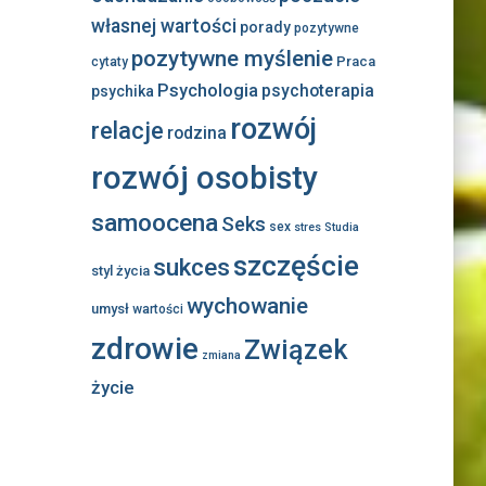
własnej wartości
porady
pozytywne
pozytywne myślenie
Praca
cytaty
Psychologia
psychoterapia
psychika
rozwój
relacje
rodzina
rozwój osobisty
samoocena
Seks
sex
stres
Studia
szczęście
sukces
styl życia
wychowanie
umysł
wartości
zdrowie
Związek
zmiana
życie