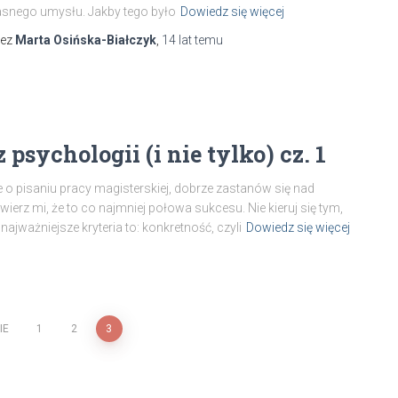
snego umysłu. Jakby tego było
Dowiedz się więcej
zez
Marta Osińska-Białczyk
,
14 lat
temu
psychologii (i nie tylko) cz. 1
o pisaniu pracy magisterskiej, dobrze zastanów się nad
erz mi, że to co najmniej połowa sukcesu. Nie kieruj się tym,
najważniejsze kryteria to: konkretność, czyli
Dowiedz się więcej
IE
1
2
3