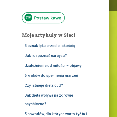
Moje artykuły w Sieci
5 oznak lęku przed bliskością
Jak rozpoznać narcyza?
Uzależnienie od miłości – objawy
6 kroków do spełnienia marzeń
Czy istnieje dieta cud?
Jak dieta wpływa na zdrowie
psychiczne?
5 powodów, dla których warto żyć tu i