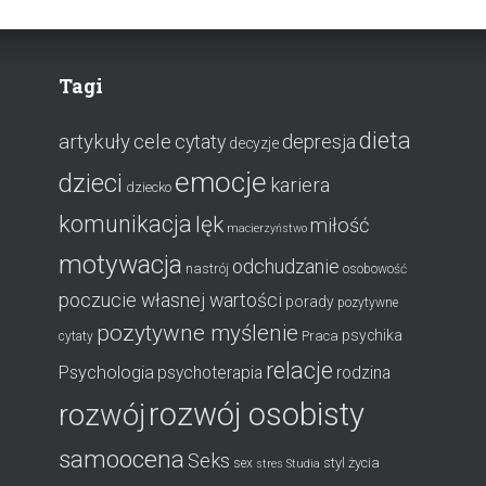
Tagi
dieta
artykuły
cele
cytaty
depresja
decyzje
emocje
dzieci
kariera
dziecko
komunikacja
lęk
miłość
macierzyństwo
motywacja
odchudzanie
nastrój
osobowość
poczucie własnej wartości
porady
pozytywne
pozytywne myślenie
psychika
Praca
cytaty
relacje
Psychologia
psychoterapia
rodzina
rozwój osobisty
rozwój
samoocena
Seks
styl życia
sex
stres
Studia