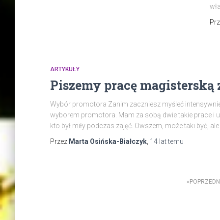
wła
Pr
ARTYKUŁY
Piszemy pracę magisterską z 
Wybór promotora Zanim zaczniesz myśleć intensywnie 
wyborem promotora. Mam za sobą dwie takie prace i uwi
kto był miły podczas zajęć. Owszem, może taki być, ale 
Przez
Marta Osińska-Białczyk
,
14 lat
temu
Stronicowanie
POPRZEDN
wpisów