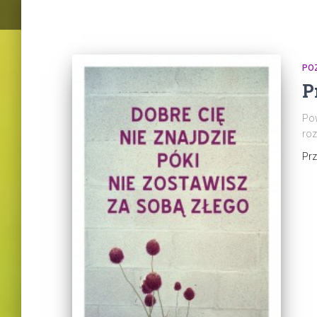
PO
P
Pow
roz
Pr