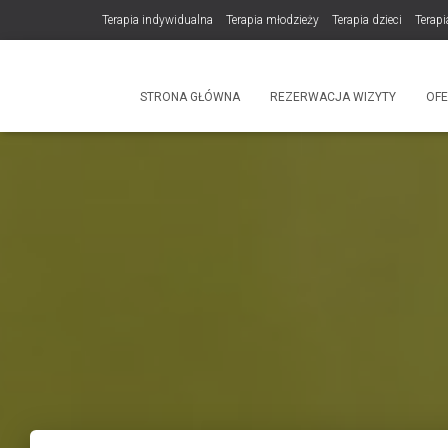
Terapia indywidualna
Terapia młodzieży
Terapia dzieci
Terapi
DLA TERAPEUTÓW
NOWOŚĆ! Trening Komunikacji dla Par
STRONA GŁÓWNA
REZERWACJA WIZYTY
OF
Produkty