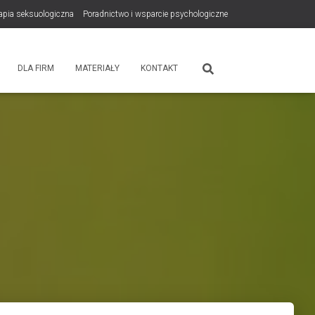
rapia seksuologiczna
Poradnictwo i wsparcie psychologiczne
tps://zdrowiewglowie.pl/konsultacje-rodzicielskie/
Płatność
DLA FIRM
MATERIAŁY
KONTAKT