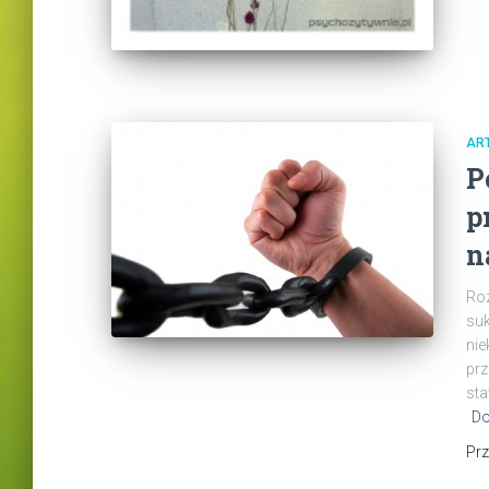
AR
P
p
n
Roz
suk
nie
prz
sta
Do
Pr