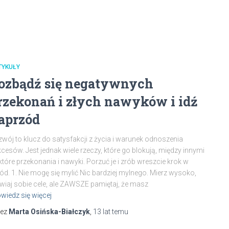
TYKUŁY
ozbądź się negatywnych
rzekonań i złych nawyków i idź
aprzód
wój to klucz do satysfakcji z życia i warunek odnoszenia
cesów. Jest jednak wiele rzeczy, które go blokują, między innymi
które przekonania i nawyki. Porzuć je i zrób wreszcie krok w
ód. 1. Nie mogę się mylić Nic bardziej mylnego. Mierz wysoko,
wiaj sobie cele, ale ZAWSZE pamiętaj, że masz
wiedz się więcej
zez
Marta Osińska-Białczyk
,
13 lat
temu