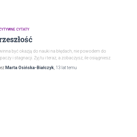
ZYTYWNE CYTATY
rzeszłość
inna być okazją do nauki na błędach, nie powodem do
paczy i stagnacji. Żyj tu i teraz, a zobaczysz, ile osiągniesz.
zez
Marta Osińska-Białczyk
,
13 lat
temu