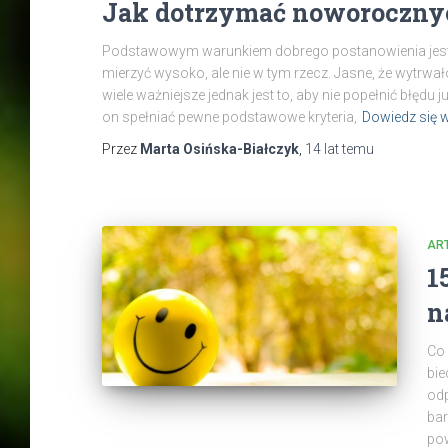
Jak dotrzymać noworocznych
Podstawowym warunkiem dobrego postanowienia jest
mierzyć wysoko, ale nie w tym rzecz. Jasne, że wytrwał
wiele ważniejsze jednak jest to, aby nie popełnić błędu
on spełniać pewne podstawowe kryteria,
Dowiedz się w
Przez
Marta Osińska-Białczyk
,
14 lat
temu
AR
1
n
Co 
bie
odp
bar
pow