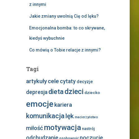
z innymi
Jakie zmiany uwolnią Cię od lęku?
Emocjonalna bomba: to co skrywane,
kiedyś wybuchnie
Co mówią o Tobie relacje z innymi?
Tagi
artykuły
cele
cytaty
decyzje
dzieci
dieta
depresja
dziecko
emocje
kariera
komunikacja
lęk
macierzyństwo
motywacja
miłość
nastrój
odchudzanie
poczucie
osobowość